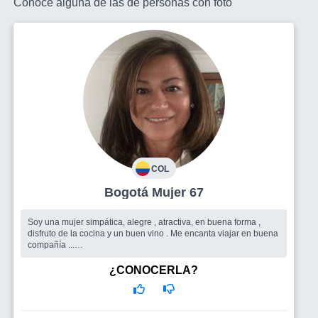
Conoce alguna de las de
personas con foto
COL
Bogotá Mujer 67
Soy una mujer simpática, alegre , atractiva, en buena forma ,
disfruto de la cocina y un buen vino . Me encanta viajar en buena
compañía ...
Busco
Para compartir esta etapa de la vida quiero un hombre
culto , alegre, sincero , de buen genio y optimista , que le guste
¿CONOCERLA?
viajar y disfrutar de los amigos . De buen nivel socioeconómico