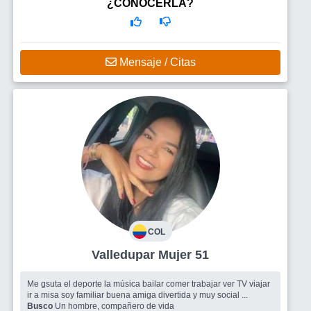
soy3 altah, mayoro det 40 años soltero o separado pero sin hijos,
¿CONOCERLA?
un hombre integro de principios que no fume ni tome. si me
buscas me encuent
Mensaje / Citas
COL
Valledupar Mujer 51
Me gsuta el deporte la música bailar comer trabajar ver TV viajar
ir a misa soy familiar buena amiga divertida y muy social ...
Busco
Un hombre, compañero de vida