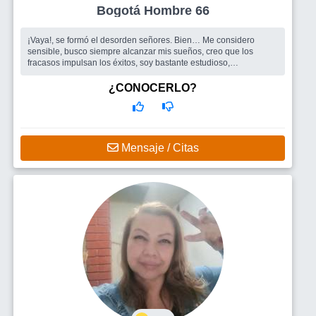
Bogotá Hombre 66
¡Vaya!, se formó el desorden señores. Bien… Me considero
sensible, busco siempre alcanzar mis sueños, creo que los
fracasos impulsan los éxitos, soy bastante estudioso,
responsable y muy jovial...
Busco
La mujer entre los cuarenta y cinco y cincuenta años de
¿CONOCERLO?
edad tiene la razón necesaria para sonreír de lo que es el mundo
y disfrutarlo tal y como se presenta, así que, no es la llegada del
ocaso d
Mensaje / Citas