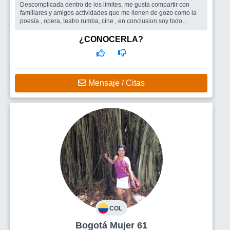
Descomplicada dentro de los limites, me gusta compartir con
familiares y amigos actividades que me llenen de gozo como la
poesía , opera, teatro rumba, cine , en conclusion soy todo
terreno. Dispuest...
Busco
Me gustaria compartir muchos de mis gustos y estar
¿CONOCERLA?
totalmente habierta a conocer y compartir de los gustos de los
personajes que conozca por este medio - viajar y si se puede
obras benéficas
Mensaje / Citas
COL
Bogotá Mujer 61