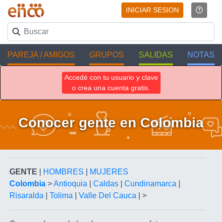
INICIAR SESION
PAREJA / AMIGOS
GRUPOS
SALIDAS
NOTAS
Accedé con tu usuario y clave
o crea una cuenta gratis.
Conocer gente en Colombia
GENTE
|
HOMBRES
|
MUJERES
Colombia
>
Antioquia
|
Caldas
|
Cundinamarca
|
Risaralda
|
Tolima
|
Valle Del Cauca
| >