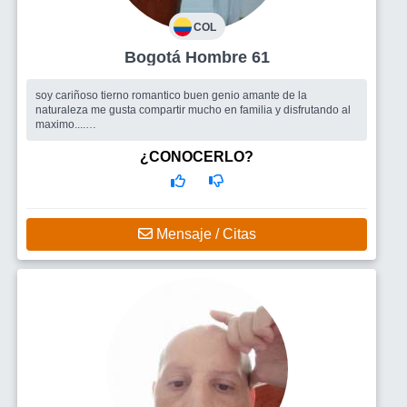
COL
Bogotá Hombre 61
soy cariñoso tierno romantico buen genio amante de la
naturaleza me gusta compartir mucho en familia y disfrutando al
maximo....
Busco
busco mujer ,caracteristicas similares que le guste la
familia y quiera conformar una, q no tenga hijos y que sea menor
¿CONOCERLO?
de 45 años
Mensaje / Citas