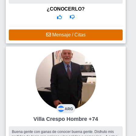
dive...
Busco
una mujer , , respetarla ,con actividades ,familiares y
¿CONOCERLO?
amistades. amigos .independiente
Mensaje / Citas
ARG
Villa Crespo Hombre +74
Buena gente con ganas de conocer buena gente. Disfruto mis