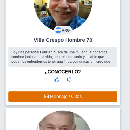
ARG
Villa Crespo Hombre 70
Soy una personal Feliz en busca de una mujer que podamos
caminar juntos por la vida, una relacion seria y estable que
podamos entendernos tener una linda comunicacion, creo que
mas no se puede pedir....
Busco
Me gustaria una mujer para pareja estable, compañera
¿CONOCERLO?
de Ruta que podamos caminar juntos y de la mano por la vida
enfrentado las buenas como las malas, escucharla, ayudarla a
pensar. Que le guste p
Mensaje / Citas