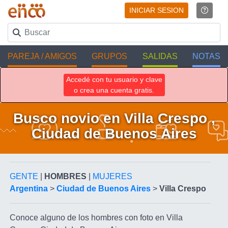
INICIAR SESION
PAREJA / AMIGOS
GRUPOS
SALIDAS
NOTAS
Accedé con tu usuario y clave
o crea una cuenta gratis.
Busco novio en Villa Crespo ,
Ciudad de Buenos Aires
GENTE
|
HOMBRES
|
MUJERES
Argentina
>
Ciudad de Buenos Aires
>
Villa Crespo
Conoce alguno de los hombres con foto en Villa