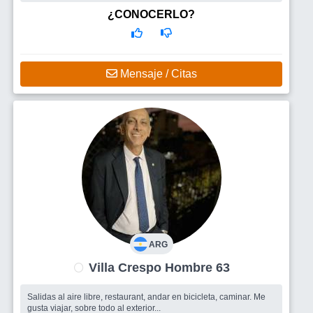
Busco
Busco a una mujer, compañera-compinche-amante, que
disfrute de las cosas simples de la vida. Que sea alegre,
¿CONOCERLO?
cariñosa, y que podamos generar la química necesaria para vivir
hermosos momentos en pa
Mensaje / Citas
ARG
Villa Crespo Hombre 63
Salidas al aire libre, restaurant, andar en bicicleta, caminar. Me
gusta viajar, sobre todo al exterior...