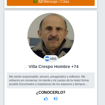
Mensaje / Citas
ARG
Villa Crespo Hombre +74
Me siento responsable, sincero, preagmatico y reflexivo. Me
esfuerzo en conservar, mi mente y mi cuerpo de la mejor forma
posible Escuchador y respetuoso de los espacios y tiempos
propios de quienes ...
Busco
Me parece importante la vida social en grupos, sea para
¿CONOCERLO?
aprender, divertirme o simplemente participar. Busco integrarme
a actividades grupales de mi interes (caminatas, cine, internet,
jardinería ; l