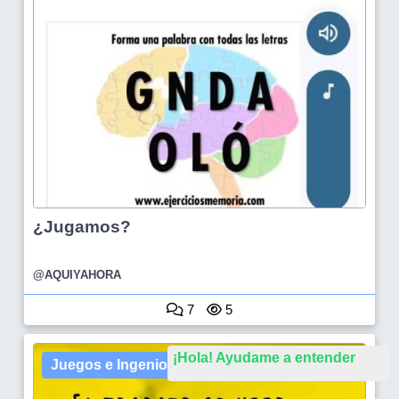
¿Jugamos?
@AQUIYAHORA
7
5
¡Hola! Ayudame a entender
Juegos e Ingenio