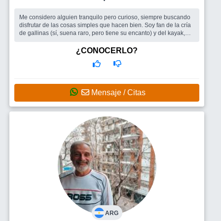
Me considero alguien tranquilo pero curioso, siempre buscando
disfrutar de las cosas simples que hacen bien. Soy fan de la cría
de gallinas (sí, suena raro, pero tiene su encanto) y del kayak,
dos a...
Busco
Me gustaría conocer una mujer con quien compartir
¿CONOCERLO?
salidas, escapadas y buenos momentos, y también hacer nuevos
amigos para planes tranquilos o aventuras de fin de semana.
Busco conexiones genuinas,
Mensaje / Citas
ARG