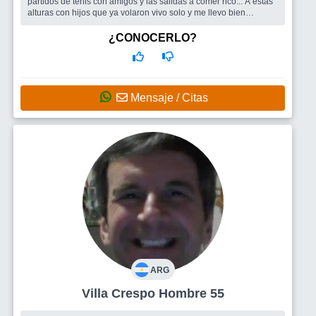
partidos de tenis con amigos y las salidas a comer rico... A estas
alturas con hijos que ya volaron vivo solo y me llevo bien
conmigo... y co...
Busco
Nuevas relaciones con afinidad para disfrutar de estos
¿CONOCERLO?
tiempos maravillosos que la vida nos regala. Iremos viendo para
donde nos llevan los vientos de "Encontrarse"... a veces pienso
que son tantas la
Mensaje / Citas
ARG
Villa Crespo Hombre 55