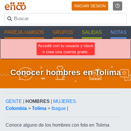
INICIAR SESION
PAREJA / AMIGOS
GRUPOS
SALIDAS
NOTAS
Accedé con tu usuario y clave
o crea una cuenta gratis.
Conocer hombres en Tolima
GENTE
|
HOMBRES
|
MUJERES
Colombia
>
Tolima
>
Ibague
|
Conoce alguno de los hombres con foto en Tolima