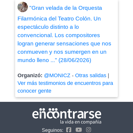
"Gran velada de la Orquesta
Filarmónica del Teatro Colón. Un
espectáculo distinto a lo
convencional. Los compositores
logran generar sensaciones que nos
conmueven y nos sumergen en un
mundo lleno ..." (28/06/2026)
Organizó:
@MONICZ
-
Otras salidas
|
Ver más testimonios de encuentros para
conocer gente
Seguinos: