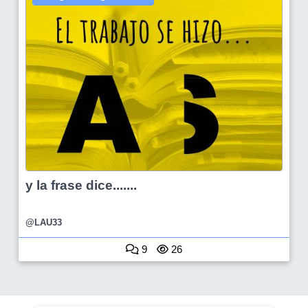
y la frase dice.......
@LAU33
9
26