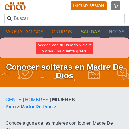
INICIAR SESION
PAREJA / AMIGOS
GRUPOS
SALIDAS
NOTAS
Accedé con tu usuario y clave
o crea una cuenta gratis.
Conocer solteras en Madre De
Dios
GENTE
|
HOMBRES
|
MUJERES
Peru
>
Madre De Dios
>
Conoce alguna de las mujeres con foto en Madre De