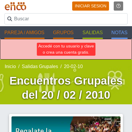
INICIAR SESION
PAREJA / AMIGOS
GRUPOS
SALIDAS
NOTAS
Accedé con tu usuario y clave
o crea una cuenta gratis.
Inicio
Salidas Grupales
20-02-10
Encuentros Grupales
del 20 / 02 / 2010