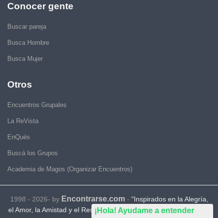
Conocer gente
Buscar pareja
Busca Hombre
Busca Mujer
Otros
Encuentros Grupales
La ReVista
EnQués
Buscá los Grupos
Academia de Magos (Organizar Encuentros)
Encontrarse.com
1998 - 2026- by
-
"Inspirados en la Alegría,
el Amor, la Amistad y el Respeto, motivamos a la gente a que sea
¡Hola! Ayudame a entender