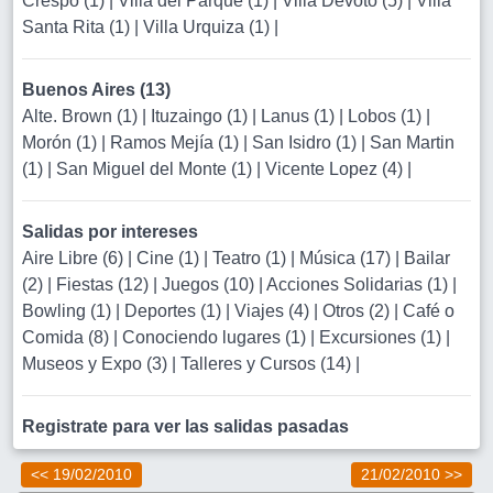
Crespo (1)
|
Villa del Parque (1)
|
Villa Devoto (5)
|
Villa
Santa Rita (1)
|
Villa Urquiza (1)
|
Buenos Aires (13)
Alte. Brown (1)
|
Ituzaingo (1)
|
Lanus (1)
|
Lobos (1)
|
Morón (1)
|
Ramos Mejía (1)
|
San Isidro (1)
|
San Martin
(1)
|
San Miguel del Monte (1)
|
Vicente Lopez (4)
|
Salidas por intereses
Aire Libre (6)
|
Cine (1)
|
Teatro (1)
|
Música (17)
|
Bailar
(2)
|
Fiestas (12)
|
Juegos (10)
|
Acciones Solidarias (1)
|
Bowling (1)
|
Deportes (1)
|
Viajes (4)
|
Otros (2)
|
Café o
Comida (8)
|
Conociendo lugares (1)
|
Excursiones (1)
|
Museos y Expo (3)
|
Talleres y Cursos (14)
|
Registrate para ver las salidas pasadas
<< 19/02/2010
21/02/2010 >>