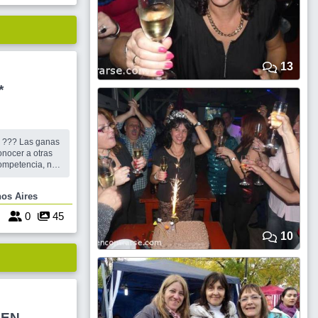
13
*
 ganas
 sabían jugar,
os que querían
uenos Aires
 participar y ser
9
0
45
10
 EN