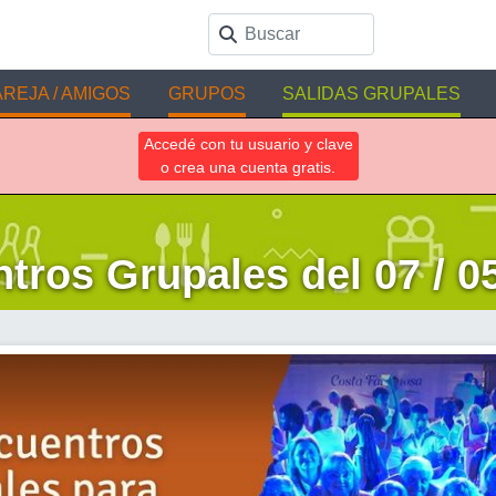
REJA / AMIGOS
GRUPOS
SALIDAS GRUPALES
Accedé con tu usuario y clave
o crea una cuenta gratis.
tros Grupales del 07 / 05