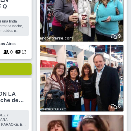
E Q
r una linda
 hermosa noche,
onocidos o
9
Buenos Aires
RO, SERÁN
OS DEL
6
0
13
ON LA
oche de
8
VEZ Y
PARA
 KARAOKE. EN
PARRILLA