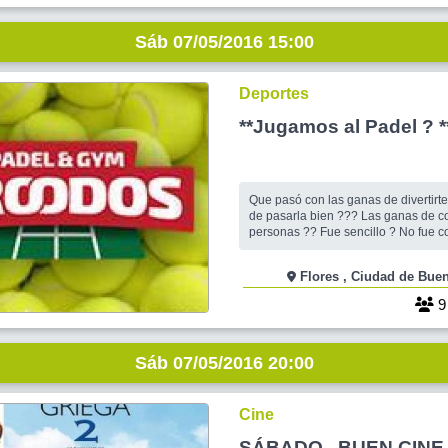
Sáb 07/05/2016 15:00
Deportes
**Jugamos al Padel ? *
Que pasó con las ganas de divertirte ??? Las
de pasarla bien ??? Las ganas de conocer a otras
personas ?? Fue sencillo ? No fue competencia, no
fue torneo, algunos demostraron que
otros que querían volver a jugar, otr
Flores , Ciudad de B
aprender a jugar, y otros que querían
parte del grupo acompañándon
Sáb 07/05/2016 20:00
Cine
SÁBADO.. BUEN CINE