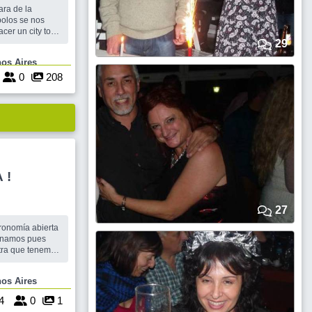
ara de la
bolos se nos
cer un city tour
ea clara de la
29
 si el tiempo
 , Buenos Aires
 subiendo a la
eo de la
0
208
 !
27
ronomía abierta
tra que tenemos
omo la obesidad
mplemente lo
 Buenos Aires
rcicio, y muc
4
0
1