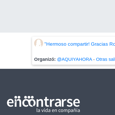
"Hermoso compartir! Gracias R
Organizó:
@AQUIYAHORA
-
Otras sal