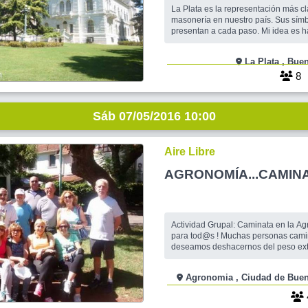
LA JONES
La Plata es la representación más cl
masonería en nuestro país. Sus sím
presentan a cada paso. Mi idea es ha
por toda la ciudad, para tener una id
belleza de su diseño. Tengo pensado
La Plata
nos acompaña visitar varios puntos,
torre de la Catedral visitando el mus
8
Sáb 07/05/2016 10:00
Aire Libre
AGRONOMÍA...CAMINA
Actividad Grupal: Caminata en la Ag
para tod@s ! Muchas personas caminamos pues
deseamos deshacernos del peso ex
y/o prevenir serias enfermedades c
y todo lo que desencadena, otras si
Agronomia , Ciudad de
hacen para verse y sentirse bien. Lo cierto es que
caminar es una gran opción como eje