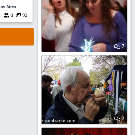
 AV. WARNES
 Buenos Aires
MOS A PARTIR
 CANTAREMOS
4
0
90
ON LA MEJOR
7
7