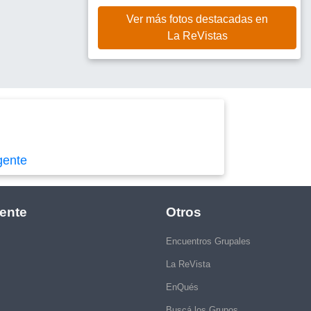
Ver más fotos destacadas en
La ReVistas
gente
ente
Otros
Encuentros Grupales
La ReVista
EnQués
Buscá los Grupos