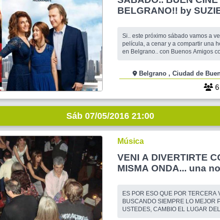
BELGRANO!! by SUZI
Si.. este próximo sábado vamos a ve
película, a cenar y a compartir una
en Belgrano.. con Buenos Amigos c
nuevos.. Venis? Nos acompañas? Los espero a
todos!! IMPORTANTE -------------- ▬ PELICULA,
Belgrano , Ciudad de 
HORARIO Y LUGAR DE ENCUENT
CONFIRMADOS EN > COMENTARI
ORGANIZADOR ENTRE
Sáb 07/05/2016 21:00
Música
VENI A DIVERTIRTE C
MISMA ONDA... una n
música, karaoke y baile con
olorcito a asado
ES POR ESO QUE POR TERCERA 
BUSCANDO SIEMPRE LO MEJOR 
USTEDES, CAMBIO EL LUGAR DEL
ESTA OCASION LO HARE EN UNA 