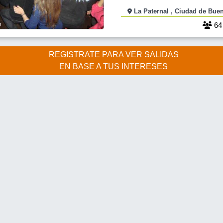
LLAMADA LOS PINOS UBICADA EN
La Paternal , Ciudad de
1717 PATERNAL. NOS ENCONTRA
DE LAS 21 HS, AHI CENAREMOS,
6
Y BAILAREMOS COMO SIEMPRE C
ONDA . LA ENTRADA CON DERECHO A SHOW
CUESTA :
REGISTRATE PARA VER SALIDAS
EN BASE A TUS INTERESES