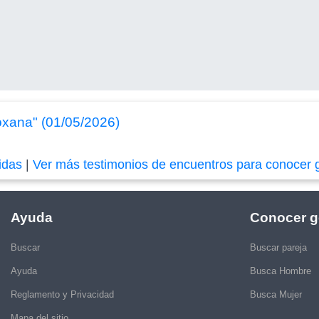
oxana" (01/05/2026)
idas
|
Ver más testimonios de encuentros para conocer 
Ayuda
Conocer g
Buscar
Buscar pareja
Ayuda
Busca Hombre
Reglamento y Privacidad
Busca Mujer
Mapa del sitio