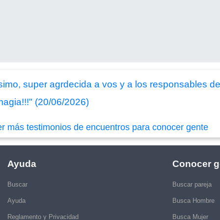
imo, super agrdecida a vos y a los responsables del
magia!!!" (20/06/2026)
er más testimonios de encuentros para conocer gente
Ayuda
Conocer g
Buscar
Buscar pareja
Ayuda
Busca Hombre
Reglamento y Privacidad
Busca Mujer