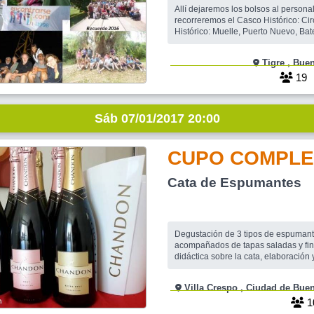
Allí dejaremos los bolsos al personal
recorreremos el Casco Histórico: Circuito Casco
Histórico: Muelle, Puerto Nuevo, Baterías, Centro
Cívico, Plaza Almirante Brown, Penal
Panadería, Iglesia Ntra. Señora del
Tigre ,
San Martín, Escuela (donde estuvo d
Perón en 1945)Casa del Medico
19
Sáb 07/01/2017 20:00
CUPO COMPLE
Cata de Espumantes
Degustación de 3 tipos de espumant
acompañados de tapas saladas y final dul
didáctica sobre la cata, elaboración y
de los espumantes. Se toma la rese
con el pago anticipado.
Villa Crespo , Ciudad d
1