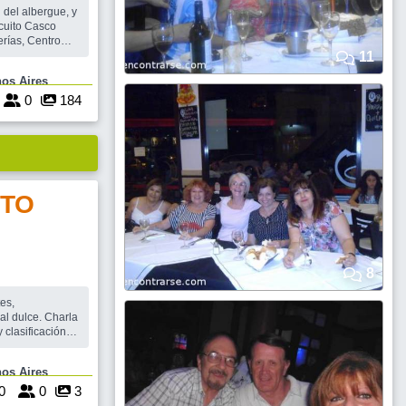
 del albergue, y
, Prefectura,
11
 Carmen, Plaza
 Buenos Aires
etenido el Cnel.
0
184
TO
8
es,
ce. Charla
 clasificación
rva unicamente
e Buenos Aires
0
0
3