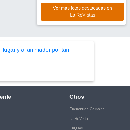
Ver más fotos destacadas en
La ReVistas
 lugar y al animador por tan
ente
Otros
Encuentros Grupales
La ReVista
EnQués