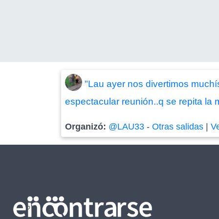
"Lau ayer nos divertimos muchís
espectacular reunión..q se repita la 
Organizó:
@LAU33
-
Otras salidas
|
V