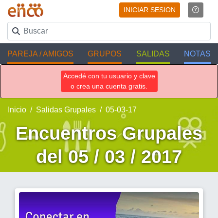
INICIAR SESION
PAREJA / AMIGOS
GRUPOS
SALIDAS
NOTAS
Accedé con tu usuario y clave
o crea una cuenta gratis.
Inicio
Salidas Grupales
05-03-17
Encuentros Grupales
del 05 / 03 / 2017