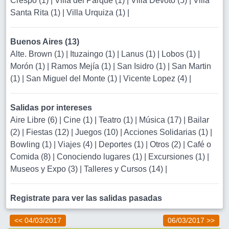
Crespo (1)
|
Villa del Parque (1)
|
Villa Devoto (5)
|
Villa
Santa Rita (1)
|
Villa Urquiza (1)
|
Buenos Aires (13)
Alte. Brown (1)
|
Ituzaingo (1)
|
Lanus (1)
|
Lobos (1)
|
Morón (1)
|
Ramos Mejía (1)
|
San Isidro (1)
|
San Martin
(1)
|
San Miguel del Monte (1)
|
Vicente Lopez (4)
|
Salidas por intereses
Aire Libre (6)
|
Cine (1)
|
Teatro (1)
|
Música (17)
|
Bailar
(2)
|
Fiestas (12)
|
Juegos (10)
|
Acciones Solidarias (1)
|
Bowling (1)
|
Viajes (4)
|
Deportes (1)
|
Otros (2)
|
Café o
Comida (8)
|
Conociendo lugares (1)
|
Excursiones (1)
|
Museos y Expo (3)
|
Talleres y Cursos (14)
|
Registrate para ver las salidas pasadas
<< 04/03/2017
06/03/2017 >>