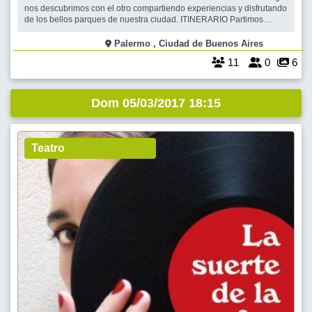
nos descubrimos con el otro compartiendo experiencias y disfrutando
de los bellos parques de nuestra ciudad. ITINERARIO Partimos
desde El Galeón y regresamos al Galeón para que puedan llegar en
auto CRONOGRAMA: 16:45 hs. Nos encontramos en la puerta de “El
Palermo , Ciudad de Buenos Aires
Galeón”
11
0
6
Dom 05/03/2017 18:15
Teatro