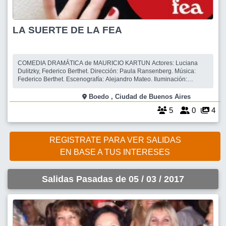
LA SUERTE DE LA FEA
COMEDIA DRAMÁTICA de MAURICIO KARTUN Actores: Luciana
Dulitzky, Federico Berthet. Dirección: Paula Ransenberg. Música:
Federico Berthet. Escenografía: Alejandro Mateo. Iluminación:
Fernanda Balcells Vestuario: Alejandro Mateo. Dramaturgia: Mauricio
Kartun. SINOPSIS: A comienzos del siglo 20 eran frecuentes en
Boedo , Ciudad de Buenos Aires
Buenos Aires los bare
5
0
4
REGISTRATE PARA VER SALIDAS
EN BASE A TUS INTERESES
Salidas Pasadas de 05 / 03 / 2017