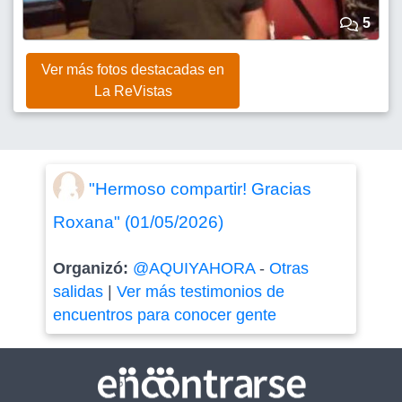
5
Ver más fotos destacadas en
La ReVistas
"Hermoso compartir! Gracias
Roxana" (01/05/2026)
Organizó:
@AQUIYAHORA
-
Otras
salidas
|
Ver más testimonios de
encuentros para conocer gente