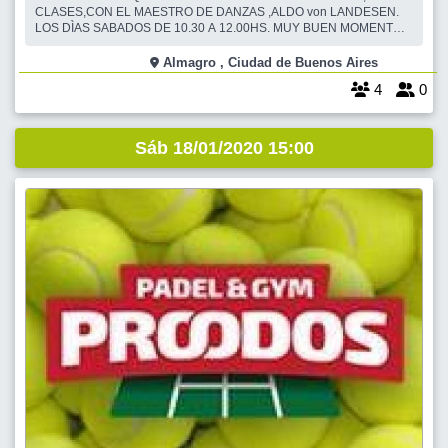
CLASES,CON EL MAESTRO DE DANZAS ,ALDO von LANDESEN.
LOS DÌAS SABADOS DE 10.30 A 12.00HS. MUY BUEN MOMENTO
PARA QUE TE INCORPORES ,TRABAJAREMOS CON ÈL
,ININTERRUMPIDAMENTE LOS MESES DE ENERO Y FEBRERO.
Almagro , Ciudad de Buenos Aires
MUY BUEN MOMENTO PARA QUE TE INCORPORES. TÈCNICAS
4
0
PARA EL CORRECTO TRABAJO MUSCULA
Sáb 18/01/2020 15:00