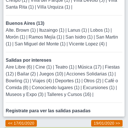
Crespo (1)
|
Villa del Parque (1)
|
Villa Devoto (5)
|
Villa
Santa Rita (1)
|
Villa Urquiza (1)
|
Buenos Aires (13)
Alte. Brown (1)
|
Ituzaingo (1)
|
Lanus (1)
|
Lobos (1)
|
Morón (1)
|
Ramos Mejía (1)
|
San Isidro (1)
|
San Martin
(1)
|
San Miguel del Monte (1)
|
Vicente Lopez (4)
|
Salidas por intereses
Aire Libre (6)
|
Cine (1)
|
Teatro (1)
|
Música (17)
|
Fiestas
(12)
|
Bailar (2)
|
Juegos (10)
|
Acciones Solidarias (1)
|
Bowling (1)
|
Viajes (4)
|
Deportes (1)
|
Otros (2)
|
Café o
Comida (8)
|
Conociendo lugares (1)
|
Excursiones (1)
|
Museos y Expo (3)
|
Talleres y Cursos (16)
|
Registrate para ver las salidas pasadas
<< 17/01/2020
19/01/2020 >>