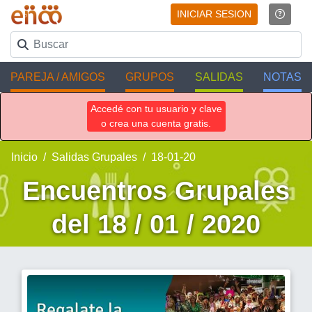
INICIAR SESION
PAREJA / AMIGOS
GRUPOS
SALIDAS
NOTAS
Accedé con tu usuario y clave
o crea una cuenta gratis.
Inicio
Salidas Grupales
18-01-20
Encuentros Grupales
del 18 / 01 / 2020