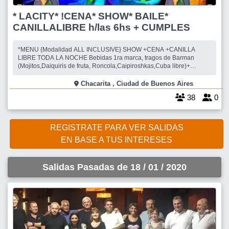
* LACITY* !CENA* SHOW* BAILE*
CANILLALIBRE h/las 6hs + CUMPLES
*MENU {Modalidad ALL INCLUSIVE} SHOW +CENA +CANILLA
LIBRE TODA LA NOCHE Bebidas 1ra marca, tragos de Barman
(Mojitos,Daiquiris de fruta, Roncola,Caipiroshkas,Cuba libre)+
cerveza +gaseosas +H20mineral+ Jugos de fruta con/sin alcohol+
Cafe¦+ Cortado!+ Postres + Tortas! #*MENU de la noche->todo
Chacarita , Ciudad de Buenos Aires
incluido Embassy Food Style {plateo-bandejeo de embaj
38
0
REGISTRATE PARA VER SALIDAS
EN BASE A TUS INTERESES
Salidas Pasadas de 18 / 01 / 2020