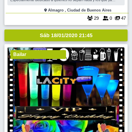
Especialmente dedicado a quienes no sepan nada y los que ya
bailan están invitados a demostrar y compartir pasos y figuras. Nos
dedicaremos al Americano y Rock & Roll con los mejores temas
Almagro , Ciudad de Buenos Aires
ochentosos y cerramos co
29
0
47
Sáb 18/01/2020 21:45
Bailar