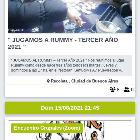
" JUGAMOS A RUMMY - TERCER AÑO
2021 "
“ JUGAMOS AL RUMMY – Tercer Año 2021 “ Nos reunimos a jugar
Rummy como desde hace tres años todos los martes, jueves y
domingos a las 17 hs. en el restoran Kentucky ( Av. Pueyrredon y
Charcas ) CABA .( primer piso ) Las personas que vayan por primera
vez deben confirmarse para que podamos llevar todos los juegos de
Recoleta , Ciudad de Buenos Aires
rummy que sean necesar
8
0
Dom 15/08/2021 21:45
Encuentro Grupales (Zoom)