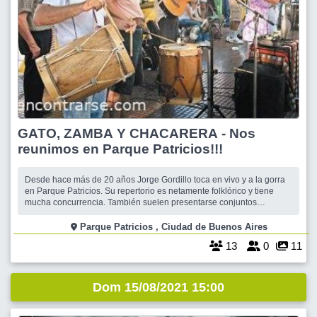
GATO, ZAMBA Y CHACARERA - Nos
reunimos en Parque Patricios!!!
Desde hace más de 20 años Jorge Gordillo toca en vivo y a la gorra
en Parque Patricios. Su repertorio es netamente folklórico y tiene
mucha concurrencia. También suelen presentarse conjuntos
invitados y, a veces, ballets. Hay quienes lo siguen desde hace años!!
La convocatoria es los domingos a las 15 hs en invierno, un poco
Parque Patricios , Ciudad de Buenos Aires
mas tarde en ve
13
0
11
Dom 15/08/2021 15:00