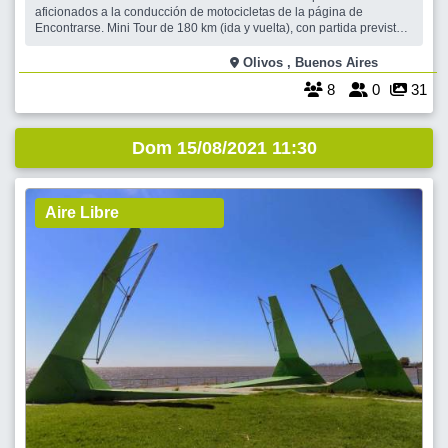
aficionados a la conducción de motocicletas de la página de
Encontrarse. Mini Tour de 180 km (ida y vuelta), con partida prevista
en horas de la mañana desde Panamericana altura zona Unicenter y
arribo sobre el mediodía a una tradicional casa de campo en el oeste
Olivos , Buenos Aires
del conurbano para
8
0
31
Dom 15/08/2021 11:30
Aire Libre