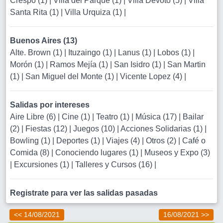
Crespo (1)
|
Villa del Parque (1)
|
Villa Devoto (5)
|
Villa
Santa Rita (1)
|
Villa Urquiza (1)
|
Buenos Aires (13)
Alte. Brown (1)
|
Ituzaingo (1)
|
Lanus (1)
|
Lobos (1)
|
Morón (1)
|
Ramos Mejía (1)
|
San Isidro (1)
|
San Martin
(1)
|
San Miguel del Monte (1)
|
Vicente Lopez (4)
|
Salidas por intereses
Aire Libre (6)
|
Cine (1)
|
Teatro (1)
|
Música (17)
|
Bailar
(2)
|
Fiestas (12)
|
Juegos (10)
|
Acciones Solidarias (1)
|
Bowling (1)
|
Deportes (1)
|
Viajes (4)
|
Otros (2)
|
Café o
Comida (8)
|
Conociendo lugares (1)
|
Museos y Expo (3)
|
Excursiones (1)
|
Talleres y Cursos (16)
|
Registrate para ver las salidas pasadas
<< 14/08/2021
16/08/2021 >>