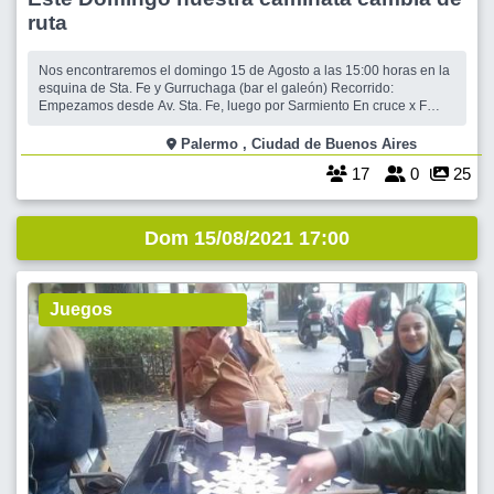
ruta
Nos encontraremos el domingo 15 de Agosto a las 15:00 horas en la
esquina de Sta. Fe y Gurruchaga (bar el galeón) Recorrido:
Empezamos desde Av. Sta. Fe, luego por Sarmiento En cruce x F
Alcorta doblamos s la derecha y seguimos x esta Pasamos x el
MALBA En el cruce con Ortiz de Ocampo doblamos a la izquierda y
Palermo , Ciudad de Buenos Aires
seguimos por Eduard
17
0
25
Dom 15/08/2021 17:00
Juegos