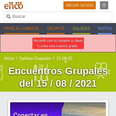
INICIAR SESION
PAREJA / AMIGOS
GRUPOS
SALIDAS
NOTAS
Accedé con tu usuario y clave
o crea una cuenta gratis.
Inicio
Salidas Grupales
15-08-21
Encuentros Grupales
del 15 / 08 / 2021