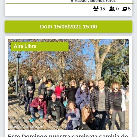
Haedo , Buenos Aires
recomiendo los benefi
15
0
5
Dom 15/08/2021 15:00
Aire Libre
Este Domingo nuestra caminata cambia de