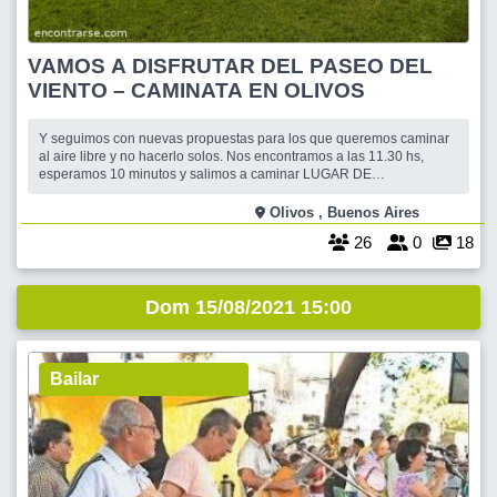
VAMOS A DISFRUTAR DEL PASEO DEL
VIENTO – CAMINATA EN OLIVOS
Y seguimos con nuevas propuestas para los que queremos caminar
al aire libre y no hacerlo solos. Nos encontramos a las 11.30 hs,
esperamos 10 minutos y salimos a caminar LUGAR DE
ENCUENTRO: Estacion de servicio SHELL. Avda del Libertador y
Corrientes. OLIVOS. (cerca de la Estacion del ferrocarril Linea Mitre)
Olivos , Buenos Aires
Partimos caminando hacia el Pase
26
0
18
Dom 15/08/2021 15:00
Bailar