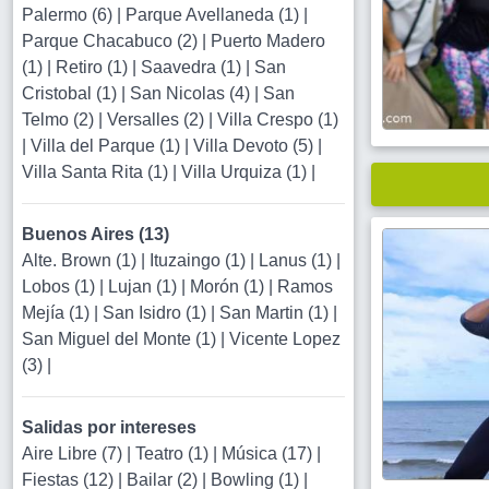
Palermo (6)
|
Parque Avellaneda (1)
|
Parque Chacabuco (2)
|
Puerto Madero
(1)
|
Retiro (1)
|
Saavedra (1)
|
San
Cristobal (1)
|
San Nicolas (4)
|
San
Telmo (2)
|
Versalles (2)
|
Villa Crespo (1)
|
Villa del Parque (1)
|
Villa Devoto (5)
|
Villa Santa Rita (1)
|
Villa Urquiza (1)
|
Buenos Aires (13)
Alte. Brown (1)
|
Ituzaingo (1)
|
Lanus (1)
|
Lobos (1)
|
Lujan (1)
|
Morón (1)
|
Ramos
Mejía (1)
|
San Isidro (1)
|
San Martin (1)
|
San Miguel del Monte (1)
|
Vicente Lopez
(3)
|
Salidas por intereses
Aire Libre (7)
|
Teatro (1)
|
Música (17)
|
Fiestas (12)
|
Bailar (2)
|
Bowling (1)
|