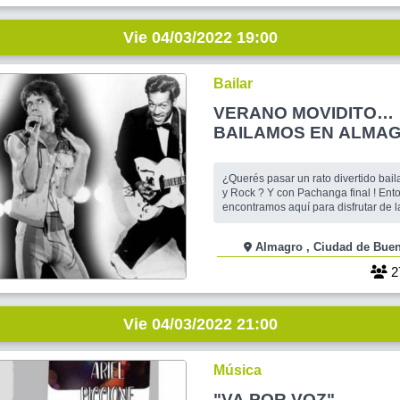
ELONGACION, MOVILIDAD, COOR
Vie 04/03/2022 19:00
Bailar
VERANO MOVIDITO…
BAILAMOS EN ALMAGRO
¿Querés pasar un rato divertido ba
y Rock ? Y con Pachanga final ! Entonces nos
encontramos aquí para disfrutar de l
compañía de nuestros amigos y lo b
hace bailar. Contamos con una amplia sala bien
Almagro , Ciudad de 
ventilada y la mejor música , cuidan
medidas sanitarias , disponen de al
2
para
Vie 04/03/2022 21:00
Música
"VA POR VOZ"