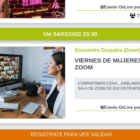
LA SALA DE ZOOM DE ENCONTRA
Evento OnLine por
Cantamos, nos divertimos, conocem
gente,compartimos hermosos moment
Solo tenes que tener ganas de pasar
Vie 04/03/2022 23:30
Encuentro Grupales (Zoom
VIERNES DE MUJERES!
ZOOM
COMPARTIMOS CENA....HABLAMOS DE TODO
SALA DE ZOOM DE ENCONTRARS
Evento OnLine por
REGISTRATE PARA VER SALIDAS