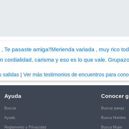
 Te pasaste amiga!!Merienda variada , muy rico todo
cordialidad, carisma y eso es lo que vale. Grupazo 
s salidas
|
Ver más testimonios de encuentros para cono
Ayuda
Conocer g
Buscar
Buscar pareja
Ayuda
Busca Hombre
Reglamento y Privacidad
Busca Mujer