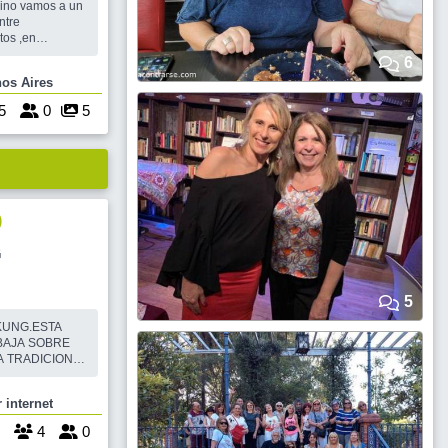
mino vamos a un
ntre
tos ,en
star vivos
6
a vida. VENITE
 Buenos Aires
N ES UN
anzas y
5
0
5
)
G
5
 KUNG.ESTA
ABAJA SOBRE
A TRADICIONAL
 ESTADO DE
 internet
TUAL
ISMINUYENDO
4
0
 EQUILIBRIO,