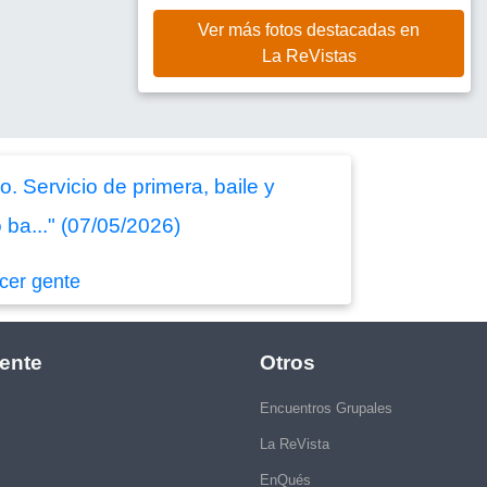
Ver más fotos destacadas en
La ReVistas
. Servicio de primera, baile y
ba..." (07/05/2026)
cer gente
ente
Otros
Encuentros Grupales
La ReVista
EnQués