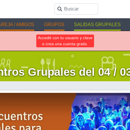
REJA / AMIGOS
GRUPOS
SALIDAS GRUPALES
Accedé con tu usuario y clave
o crea una cuenta gratis.
tros Grupales del 04 / 03