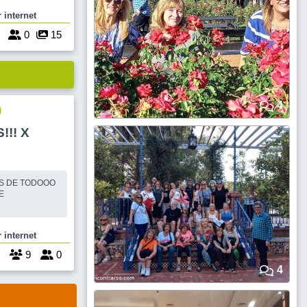
RSE.
 internet
os
os virtuales.
7
0
15
la bien, no e
4
)
!! X
OO
E
 internet
9
0
4