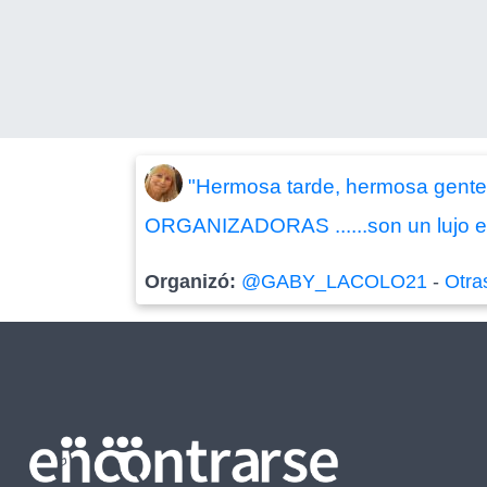
"Hermosa tarde, hermosa gente ,
ORGANIZADORAS ......son un lujo en 
Organizó:
@GABY_LACOLO21
-
Otra