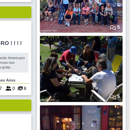
DINACION
5
 ! ! ! !
ilando Americano
a grata
ien que nos
Buenos Aires
do siempre las
cohol en gel
7
0
8
5