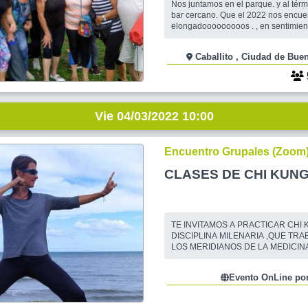
Nos juntamos en el parque. y al tér
bar cercano. Que el 2022 nos encue
elongadooooooooos . , en sentimien
generosidad en dar las gracias por e
disfrutando cada instante de nuestr
Caballito , Ciudad de
AL PARQUE . ALDO von LANDESE
MAESTRO GENIAL. Es maestro de d
coreógrafo . Un trabajo distinto , nos
Vie 04/03/2022 10:00
Encuentro Grupales (Zoom
CLASES DE CHI KUN
TE INVITAMOS A PRACTICAR CHI
DISCIPLINA MILENARIA ,QUE TR
LOS MERIDIANOS DE LA MEDICIN
CHINA Y APUNTA A MEJORAR TU CALIDAD DE
VIDA, BUSCANDO POTENCIAR EL
Evento OnLine por
SALUD FISICO, MENTAL Y ESPIRI
AUMENTANDO TU VITALIDAD Y D
EL STRESS. TRABAJAMOS FUERZA,