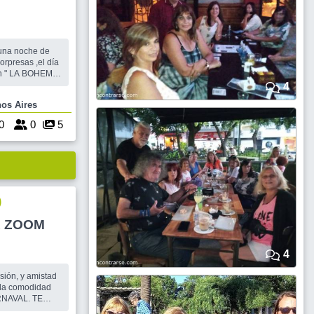
 una noche de
orpresas ,el día
en " LA BOHEMIA
4
 Buenos Aires
a de ingreso
 llegada. El
0
0
5
)
R ZOOM
4
rsión, y amistad
 la comodidad
RNAVAL. TE
ADO? USAMOS