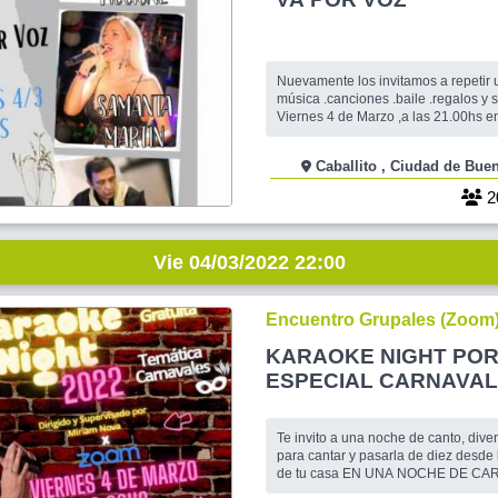
Nuevamente los invitamos a repetir
música .canciones .baile .regalos y s
Viernes 4 de Marzo ,a las 21.00hs 
" Yerbal 1657 ,CABA ,junto a : ARIEL PICCIONE
,SAMANTA MARTIN y UBY MANZONI. Como
Caballito , Ciudad de
siempre serán recibidos en la puert
para luego acomodarlos por orden de
2
valor de la e
Vie 04/03/2022 22:00
Encuentro Grupales (Zoom
KARAOKE NIGHT PO
ESPECIAL CARNAVAL
Te invito a una noche de canto, dive
para cantar y pasarla de diez desde
de tu casa EN UNA NOCHE DE CA
ANIMAS A PARTICIPAR DISFRAZ