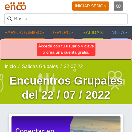
INICIAR SESION
PAREJA / AMIGOS
GRUPOS
SALIDAS
NOTAS
Accedé con tu usuario y clave
o crea una cuenta gratis.
Inicio
Salidas Grupales
22-07-22
Encuentros Grupales
del 22 / 07 / 2022