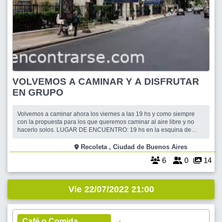
VOLVEMOS A CAMINAR Y A DISFRUTAR
EN GRUPO
Volvemos a caminar ahora los viernes a las 19 hs y como siempre
con la propuesta para los que queremos caminar al aire libre y no
hacerlo solos. LUGAR DE ENCUENTRO: 19 hs en la esquina de
JUNIN y VICENTE LOPEZ. Barrio Recoleta frente al MacDonalds
Haremos un recorrido de alrededor de 7 km. por una hermosa zona
Recoleta , Ciudad de Buenos Aires
de CABA. Como es habitual cam
6
0
14
Vie 22/07/2022 21:00
Café o Comida