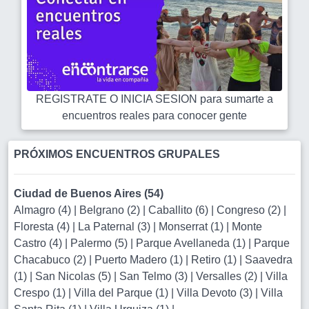
REGISTRATE O INICIA SESION para sumarte a
encuentros reales para conocer gente
PRÓXIMOS ENCUENTROS GRUPALES
Ciudad de Buenos Aires (54)
Almagro (4)
|
Belgrano (2)
|
Caballito (6)
|
Congreso (2)
|
Floresta (4)
|
La Paternal (3)
|
Monserrat (1)
|
Monte
Castro (4)
|
Palermo (5)
|
Parque Avellaneda (1)
|
Parque
Chacabuco (2)
|
Puerto Madero (1)
|
Retiro (1)
|
Saavedra
(1)
|
San Nicolas (5)
|
San Telmo (3)
|
Versalles (2)
|
Villa
Crespo (1)
|
Villa del Parque (1)
|
Villa Devoto (3)
|
Villa