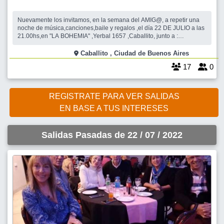
Nuevamente los invitamos, en la semana del AMIG@, a repetir una
noche de música,canciones,baile y regalos ,el día 22 DE JULIO a las
21.00hs,en "LA BOHEMIA" ,Yerbal 1657 ,Caballito, junto a :
ARIEL,SAMANTA y UBY. Como siempre serán recibidos en la puerta
de ingreso, para acomodarlos por orden de llegada. Valor de
Caballito , Ciudad de Buenos Aires
entrada: $ 500.- Consumición:
17
0
REGISTRATE PARA VER SALIDAS
EN BASE A TUS INTERESES
Salidas Pasadas de 22 / 07 / 2022