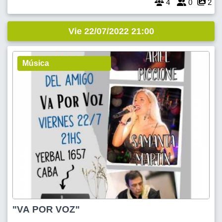
4
0
2
Vie 22/07/2022 21:00
Música
"VA POR VOZ"