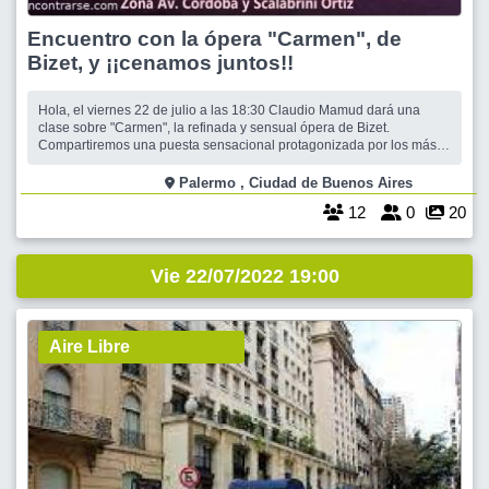
Encuentro con la ópera "Carmen", de
Bizet, y ¡¡cenamos juntos!!
Hola, el viernes 22 de julio a las 18:30 Claudio Mamud dará una
clase sobre "Carmen", la refinada y sensual ópera de Bizet.
Compartiremos una puesta sensacional protagonizada por los más
grandes artistas. Y luego de la clase... ¡¡¡Cenamos todos juntos!! ¡Te
encantará! El encuentro será didáctico y apasionante, como todos los
Palermo , Ciudad de Buenos Aires
que hemo
12
0
20
Vie 22/07/2022 19:00
Aire Libre