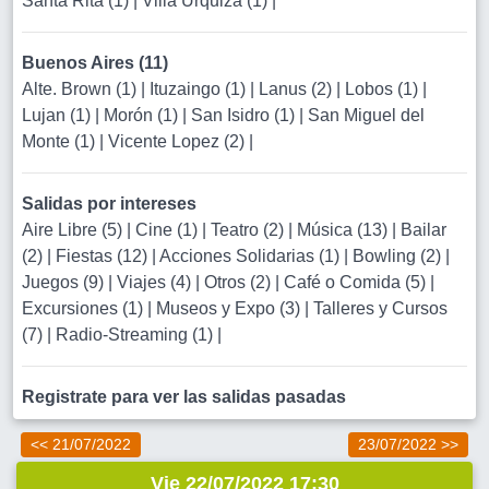
Santa Rita (1)
|
Villa Urquiza (1)
|
Buenos Aires (11)
Alte. Brown (1)
|
Ituzaingo (1)
|
Lanus (2)
|
Lobos (1)
|
Lujan (1)
|
Morón (1)
|
San Isidro (1)
|
San Miguel del
Monte (1)
|
Vicente Lopez (2)
|
Salidas por intereses
Aire Libre (5)
|
Cine (1)
|
Teatro (2)
|
Música (13)
|
Bailar
(2)
|
Fiestas (12)
|
Acciones Solidarias (1)
|
Bowling (2)
|
Juegos (9)
|
Viajes (4)
|
Otros (2)
|
Café o Comida (5)
|
Excursiones (1)
|
Museos y Expo (3)
|
Talleres y Cursos
(7)
|
Radio-Streaming (1)
|
Registrate para ver las salidas pasadas
<< 21/07/2022
23/07/2022 >>
Vie 22/07/2022 17:30