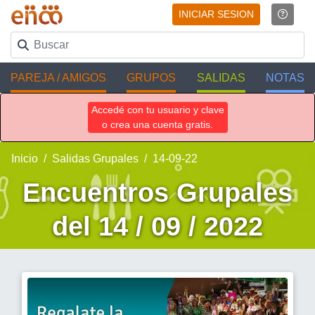
INICIAR SESION
PAREJA / AMIGOS
GRUPOS
SALIDAS
NOTAS
Accedé con tu usuario y clave
o crea una cuenta gratis.
Inicio
Salidas Grupales
14-09-22
Encuentros Grupales
del 14 / 09 / 2022