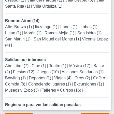
Crespo (1)
|
Villa del Parque (1)
|
Villa Devoto (5)
|
Villa
Santa Rita (1)
|
Villa Urquiza (1)
|
Buenos Aires (14)
Alte. Brown (1)
|
Ituzaingo (1)
|
Lanus (1)
|
Lobos (1)
|
Lujan (1)
|
Morón (1)
|
Ramos Mejía (1)
|
San Isidro (1)
|
San Martin (1)
|
San Miguel del Monte (1)
|
Vicente Lopez
(4)
|
Salidas por intereses
Aire Libre (7)
|
Cine (1)
|
Teatro (1)
|
Música (17)
|
Bailar
(2)
|
Fiestas (12)
|
Juegos (10)
|
Acciones Solidarias (1)
|
Bowling (1)
|
Deportes (1)
|
Viajes (4)
|
Otros (2)
|
Café o
Comida (8)
|
Conociendo lugares (1)
|
Excursiones (1)
|
Museos y Expo (3)
|
Talleres y Cursos (16)
|
Registrate para ver las salidas pasadas