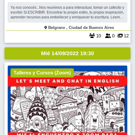
Ya nos conocés...Nos reunimos a para interactuar, tomar un cafecito y
escribir Si.ESCRIBIR. Encontrar tu propio estilo, tu propia respiración,
aprender recursos para embellecer y enriquecer tu escritura. Leemos
breves textos representativos de diferentes autores. Son aportes
fundamentales... Un espacio de creatividad. Solamente para vos. Pod
Belgrano , Ciudad de Buenos Aires
10
0
12
Mié 14/09/2022 19:30
Talleres y Cursos (Zoom)