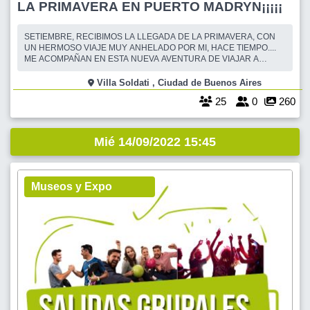
LA PRIMAVERA EN PUERTO MADRYN¡¡¡¡¡
SETIEMBRE, RECIBIMOS LA LLEGADA DE LA PRIMAVERA, CON
UN HERMOSO VIAJE MUY ANHELADO POR MI, HACE TIEMPO....
ME ACOMPAÑAN EN ESTA NUEVA AVENTURA DE VIAJAR A
PUERTO MADRYN?... SALIMOS EL MIERCOLES 14 DE
SETIEMBRE DE 2022, APROX. A LAS 15 HS, DESDE EST.
Villa Soldati , Ciudad de Buenos Aires
TERMINAL DELLEPIANE. TAMBIEN, HABRA SUBIDA AL BUS,
25
0
260
DESDE AVELLANEDA, EST. TERMINAL DE MO
Mié 14/09/2022 15:45
Museos y Expo