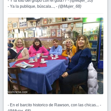
- Y la foto del grupo con el guía?? -
(
@Mujer_55
)
- Ya la publique, búscala..., -
(
@Mujer_68
)
- En el barcito historico de Rawson, con las chicas... -
(
@Mujer_68
)