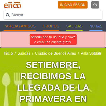
INICIAR SESION
PAREJA / AMIGOS
GRUPOS
SALIDAS
NOTAS
Accedé con tu usuario y clave
o crea una cuenta gratis.
Inicio
Salidas
Ciudad de Buenos Aires
Villa Soldati
SETIEMBRE,
RECIBIMOS LA
LLEGADA DE LA
PRIMAVERA EN