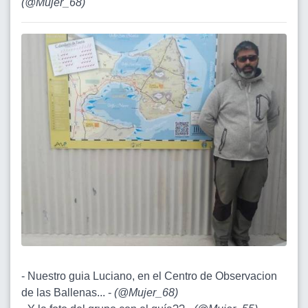
(
@Mujer_68
)
- Nuestro guia Luciano, en el Centro de Observacion
de las Ballenas... -
(
@Mujer_68
)