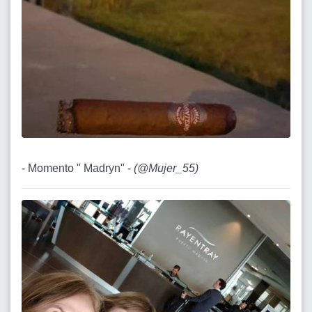
- Momento " Madryn" -
(
@Mujer_55
)