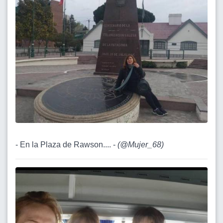
- En la Plaza de Rawson.... -
(
@Mujer_68
)