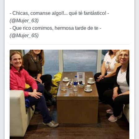
- Chicas, comanse algo!!... qué té fantástico! -
(
@Mujer_63
)
- Que rico comimos, hermosa tarde de te -
(
@Mujer_65
)