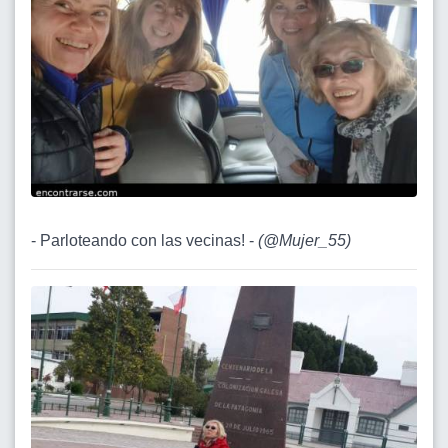
- Parloteando con las vecinas! -
(
@Mujer_55
)