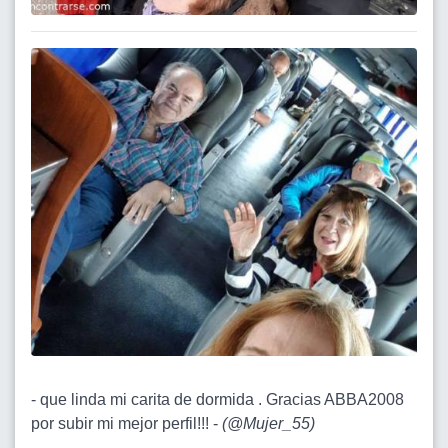
- que linda mi carita de dormida . Gracias ABBA2008
por subir mi mejor perfil!!! -
(
@Mujer_55
)