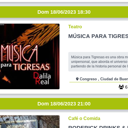
Dom 18/06/2023 18:30
Teatro
MÚSICA PARA TIGRE
Música para Tigresas es una obra m
unipersonal, que aborda el univers
partiendo de la historia personal de l
actriz, cantante y compositora, para 
variados personajes de mujeres cu
Congreso , Ciudad de 
enfrentan a los conflictos que les pl
sucesivas etapas de la vida. Para int
personajes va a rec
Dom 18/06/2023 21:00
Café o Comida
RODERICK DRINKS & 