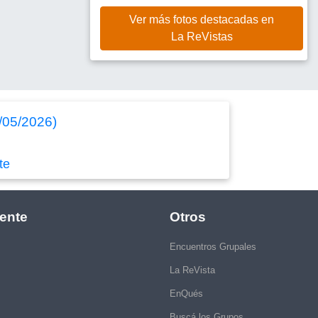
Ver más fotos destacadas en
La ReVistas
2/05/2026)
te
ente
Otros
Encuentros Grupales
La ReVista
EnQués
Buscá los Grupos