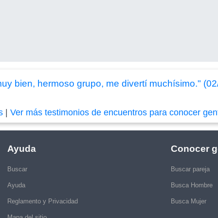
muy bien, hermoso grupo, me divertí muchísimo." (0
s
|
Ver más testimonios de encuentros para conocer gen
Ayuda
Conocer g
Buscar
Buscar pareja
Ayuda
Busca Hombre
Reglamento y Privacidad
Busca Mujer
Mapa del sitio