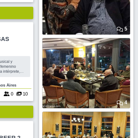
5
SAS
usical y
o femenino
a intérprete,
dar vida a
ando se
Buenos Aires
antean las
erpretar estos
6
0
10
4
BEER 2