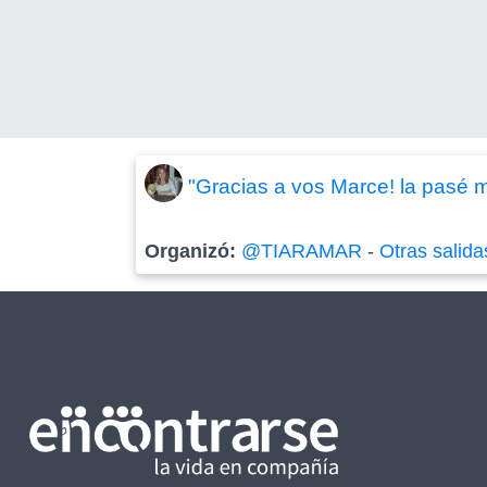
"Gracias a vos Marce! la pasé 
Organizó:
@TIARAMAR
-
Otras salida