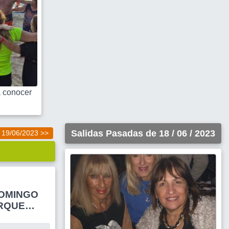
 conocer
Salidas Pasadas de 18 / 06 / 2023
19/06/2023 >>
DOMINGO
RQUE
.. vamos
ional.