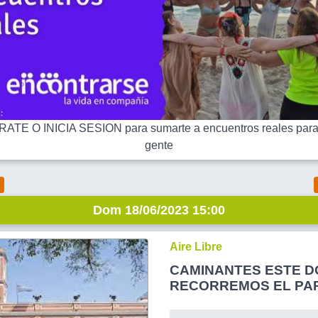
ATE O INICIA SESION para sumarte a encuentros reales para
gente
Dom 18/06/2023 15:00
Aire Libre
CAMINANTES ESTE 
RECORREMOS EL PA
LEZAMA !!! y despues.
al Museo Historico Nac