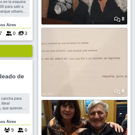
o en la esquina
00 para salir a
 parque urbano
del parque, alla
8
 "boinas
 Buenos Aires
a caracteristica
Veremo
7
0
3
deado de
6
. Ideal
a, que quieran
 ganas de
omingo a la
Buenos Aires
lo y rodeadas de
a
9
0