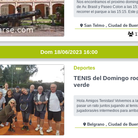
Nos encontramos el proximo doming
de Av. Brasil y Paseo Colon a las 15:
recorrer el parque a las 15:15. Este
fue testigo de la llamada revolucion 
por 1890. Alli se vieron las primeras
San Telmo , Ciudad de
blancas" que posteriormente seria un
del los partidarios del radicalismo. 
1
Dom 18/06/2023 16:00
Deportes
TENIS del Domingo ro
verde
Hola Amigos Tenistas! Volvemos a la cancha para
pasar un rato juntos jugando al tenis
jugadoras/es intermedios para arrib
pelotear en dobles/mixtos y muchas
pasarla bien. Jugamos al Tenis el d
Belgrano , Ciudad de 
tarde, en canchas de polvo de ladril
verde y con instalaciones de primer