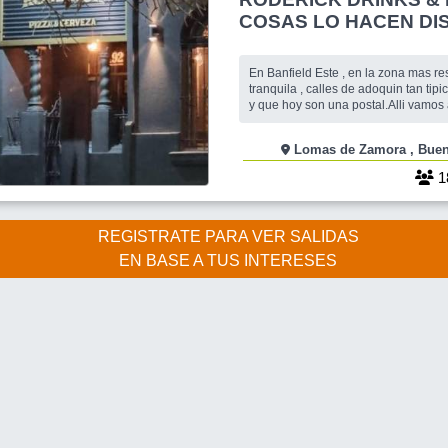
COSAS LO HACEN DIS
PIZZA A LA PARRILLA
NOSOTROOOOS !!! (lu
En Banfield Este , en la zona mas re
martes feriado)
tranquila , calles de adoquin tan tipi
y que hoy son una postal.Alli vam
un lugar concebido y decorado con o
.Vamos a cenar variedad de pizzas a l
Lomas de Z
pasar un rato con toda la onda.
1
REGISTRATE PARA VER SALIDAS
EN BASE A TUS INTERESES