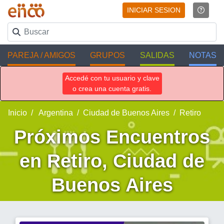
INICIAR SESION
PAREJA / AMIGOS
GRUPOS
SALIDAS
NOTAS
Accedé con tu usuario y clave
o crea una cuenta gratis.
Inicio
Argentina
Ciudad de Buenos Aires
Retiro
Próximos Encuentros
en Retiro, Ciudad de
Buenos Aires