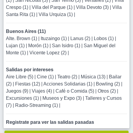
(1)
|
San Nicolas (5)
|
San Telmo (3)
|
Versalles (2)
|
Villa
Crespo (1)
|
Villa del Parque (1)
|
Villa Devoto (3)
|
Villa
Santa Rita (1)
|
Villa Urquiza (1)
|
Buenos Aires (11)
Alte. Brown (1)
|
Ituzaingo (1)
|
Lanus (2)
|
Lobos (1)
|
Lujan (1)
|
Morón (1)
|
San Isidro (1)
|
San Miguel del
Monte (1)
|
Vicente Lopez (2)
|
Salidas por intereses
Aire Libre (5)
|
Cine (1)
|
Teatro (2)
|
Música (13)
|
Bailar
(2)
|
Fiestas (12)
|
Acciones Solidarias (1)
|
Bowling (2)
|
Juegos (9)
|
Viajes (4)
|
Café o Comida (5)
|
Otros (2)
|
Excursiones (1)
|
Museos y Expo (3)
|
Talleres y Cursos
(7)
|
Radio-Streaming (1)
|
Registrate para ver las salidas pasadas