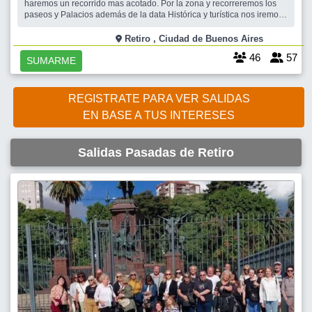
haremos un recorrido mas acotado. Por la zona y recorreremos los
paseos y Palacios además de la data Histórica y turística nos iremos
a tomar una bella merienda. En el Patio Bullrich. El recorrido incluye
unas 8 cuadras plenas de belleza e Historia. SALIDA GRATUITA .- Y
Retiro , Ciudad de Buenos Aires
el Monumento
46
57
SUMARME
REGISTRATE PARA VER SALIDAS
EN BASE A TUS INTERESES
Salidas Pasadas de Retiro