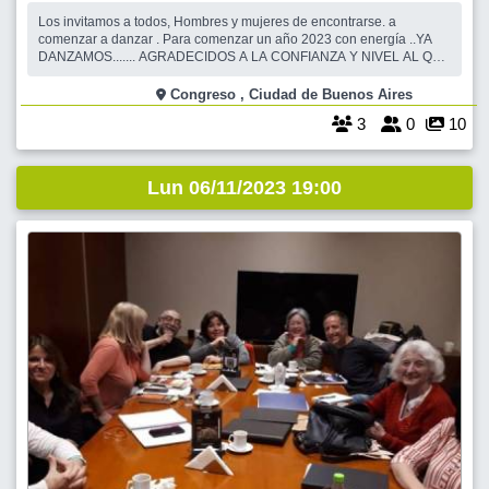
Los invitamos a todos, Hombres y mujeres de encontrarse. a
comenzar a danzar . Para comenzar un año 2023 con energía ..YA
DANZAMOS....... AGRADECIDOS A LA CONFIANZA Y NIVEL AL QUE
NOS LLEVA NUESTRO QUERIDO MAESTRO . Ya danzamos
coreografías para presentafr. Invitamos a que te integres . Vamos que
Congreso , Ciudad de Buenos Aires
se puede, se puede ............LA CLASE
3
0
10
Lun 06/11/2023 19:00