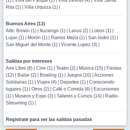
(1)
|
Villa del Parque (1)
|
Villa Devoto (4)
|
Villa Santa
Rita (1)
|
Villa Urquiza (1)
|
Buenos Aires (13)
Alte. Brown (1)
|
Ituzaingo (1)
|
Lanus (2)
|
Lobos (1)
|
Lujan (1)
|
Morón (1)
|
Ramos Mejía (1)
|
San Isidro (1)
|
San Miguel del Monte (1)
|
Vicente Lopez (3)
|
Salidas por intereses
Aire Libre (8)
|
Cine (1)
|
Teatro (2)
|
Música (15)
|
Fiestas
(12)
|
Bailar (2)
|
Bowling (1)
|
Juegos (10)
|
Acciones
Solidarias (1)
|
Viajes (4)
|
Deportes (1)
|
Conociendo
lugares (1)
|
Otros (2)
|
Café o Comida (6)
|
Excursiones
(1)
|
Museos y Expo (3)
|
Talleres y Cursos (14)
|
Radio-
Streaming (1)
|
Registrate para ver las salidas pasadas