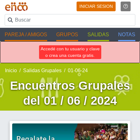
INICIAR SESION
PAREJA / AMIGOS
GRUPOS
SALIDAS
NOTAS
Accedé con tu usuario y clave
o crea una cuenta gratis.
Inicio
Salidas Grupales
01-06-24
Encuentros Grupales
del 01 / 06 / 2024