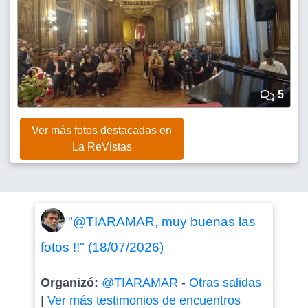
5
Ver más fotos destacadas en
La ReVistas
"@TIARAMAR, muy buenas las
fotos !!" (18/07/2026)
Organizó:
@TIARAMAR
-
Otras salidas
|
Ver más testimonios de encuentros