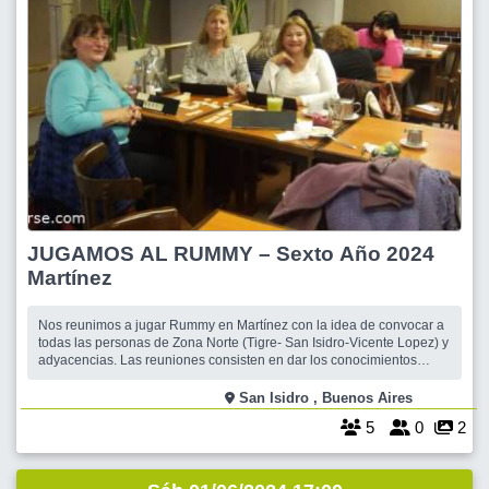
JUGAMOS AL RUMMY – Sexto Año 2024
Martínez
Nos reunimos a jugar Rummy en Martínez con la idea de convocar a
todas las personas de Zona Norte (Tigre- San Isidro-Vicente Lopez) y
adyacencias. Las reuniones consisten en dar los conocimientos
básicos de este divertido y fácil juego de mesa. Desde la primera
reunión podrán salir jugando e incrementaran sus habilidades a
San Isidro , Buenos Aires
medida que sigan p
5
0
2