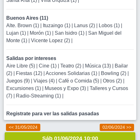
Santa Rita (1)
|
Villa Urquiza (1)
|
Buenos Aires (11)
Alte. Brown (1)
|
Ituzaingo (1)
|
Lanus (2)
|
Lobos (1)
|
Lujan (1)
|
Morón (1)
|
San Isidro (1)
|
San Miguel del
Monte (1)
|
Vicente Lopez (2)
|
Salidas por intereses
Aire Libre (5)
|
Cine (1)
|
Teatro (2)
|
Música (13)
|
Bailar
(2)
|
Fiestas (12)
|
Acciones Solidarias (1)
|
Bowling (2)
|
Juegos (9)
|
Viajes (4)
|
Café o Comida (5)
|
Otros (2)
|
Excursiones (1)
|
Museos y Expo (3)
|
Talleres y Cursos
(7)
|
Radio-Streaming (1)
|
Registrate para ver las salidas pasadas
<< 31/05/2024
02/06/2024 >>
Sáb 01/06/2024 10:00