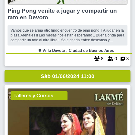
Ping Pong venite a jugar y compartir un
rato en Devoto
Vamos que se arma otro lindo encuentro de ping pong !! A jugar en la
plaza Arenales !! Las mesas nos estan esperando .. Buena onda para
compartir un rato al aire libre !! Sale charla entee descanso y
descanso es un excelente momento para conocer gente nueva y
también conocer de otra forma a compañeros de Encontrarse No
Villa Devoto , Ciudad de Buenos Aires
vemos !
8
0
3
Sáb 01/06/2024 11:00
Talleres y Cursos