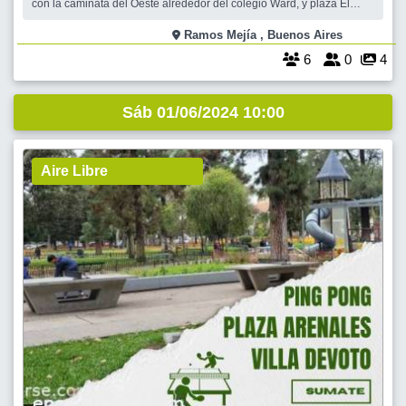
con la caminata del Oeste alrededor del colegio Ward, y plaza El
campito. Si hace mucho frío y no querés caminar, venite igual porque
festejamos el cumple de Avecilla, nuestra querida Susi! Qué
Ramos Mejía , Buenos Aires
emoción! el primer cump
6
0
4
Sáb 01/06/2024 10:00
Aire Libre