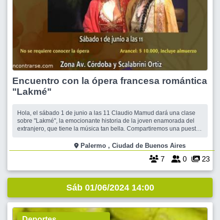
Encuentro con la ópera francesa romántica
"Lakmé"
Hola, el sábado 1 de junio a las 11 Claudio Mamud dará una clase
sobre "Lakmé", la emocionante historia de la joven enamorada del
extranjero, que tiene la música tan bella. Compartiremos una puesta
conmovedora protagonizada por los más grandes artistas. Y luego de
la clase... ¡¡¡Almorzamos todos juntos!! ¡Te encantará! Podés ver el
Palermo , Ciudad de Buenos Aires
7
0
23
Sáb 01/06/2024 14:00
Deportes