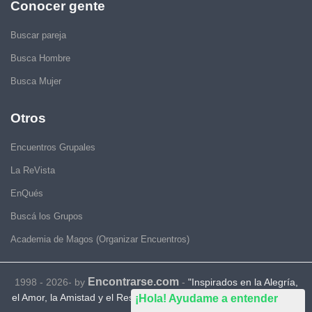
Conocer gente
Buscar pareja
Busca Hombre
Busca Mujer
Otros
Encuentros Grupales
La ReVista
EnQués
Buscá los Grupos
Academia de Magos (Organizar Encuentros)
Encontrarse.com
1998 - 2026- by
-
"Inspirados en la Alegría,
el Amor, la Amistad y el Respeto, motivamos a la gente a que sea
¡Hola! Ayudame a entender