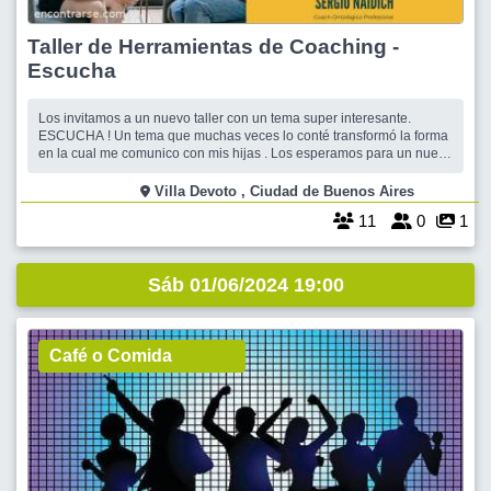
Taller de Herramientas de Coaching -
Escucha
Los invitamos a un nuevo taller con un tema super interesante.
ESCUCHA ! Un tema que muchas veces lo conté transformó la forma
en la cual me comunico con mis hijas . Los esperamos para un nuevo
momento de aprendizaje juntos. Valor $4000 . Activos $5500 No
activos GRATIS para organizadores que hayan realizado al menos
Villa Devoto , Ciudad de Buenos Aires
una salid
11
0
1
Sáb 01/06/2024 19:00
Café o Comida