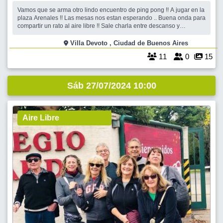
Vamos que se arma otro lindo encuentro de ping pong !! A jugar en la
plaza Arenales !! Las mesas nos estan esperando .. Buena onda para
compartir un rato al aire libre !! Sale charla entre descanso y
descanso es un excelente momento para conocer gente nueva y
también conocer de otra forma a compañeros de Encontrarse No
Villa Devoto , Ciudad de Buenos Aires
vemos !
11
0
15
Sáb 27/07/2024 10:00
Aire Libre