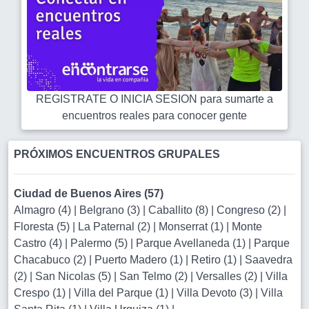
REGISTRATE O INICIA SESION para sumarte a
encuentros reales para conocer gente
PRÓXIMOS ENCUENTROS GRUPALES
Ciudad de Buenos Aires (57)
Almagro (4)
|
Belgrano (3)
|
Caballito (8)
|
Congreso (2)
|
Floresta (5)
|
La Paternal (2)
|
Monserrat (1)
|
Monte
Castro (4)
|
Palermo (5)
|
Parque Avellaneda (1)
|
Parque
Chacabuco (2)
|
Puerto Madero (1)
|
Retiro (1)
|
Saavedra
(2)
|
San Nicolas (5)
|
San Telmo (2)
|
Versalles (2)
|
Villa
Crespo (1)
|
Villa del Parque (1)
|
Villa Devoto (3)
|
Villa