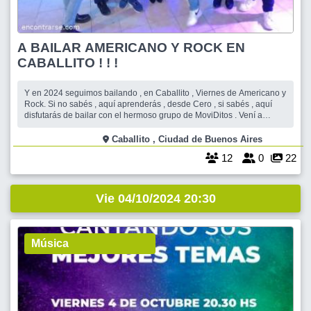
A BAILAR AMERICANO Y ROCK EN
CABALLITO ! ! !
Y en 2024 seguimos bailando , en Caballito , Viernes de Americano y
Rock. Si no sabés , aquí aprenderás , desde Cero , si sabés , aquí
disfutarás de bailar con el hermoso grupo de MoviDitos . Vení a
divertirte y celebrar la Vida en movimiento y con toda la música . Los
viernes bailamos Americano y Rock , sin dejar de hacer un rato d
Caballito , Ciudad de Buenos Aires
12
0
22
Vie 04/10/2024 20:30
Música