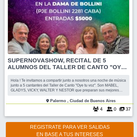
SUPERNOVASHOW, RECITAL DE 5
ALUMNOS DEL TALLER DE CANTO "OYE
TU VOZ"
Hola ! Te invitamos a compartir junto a nosotros una noche de música
junto a 5 cantantes del Taller de Canto "Oye tu voz". Son MABEL,
GLADYS, VICKY, WALTER Y NESTOR que preparan sus mejores
temas musicales para esta noche. El lugar es LA DAMA DE BOLLINI
ubicado en Pasaje Bollini 2281 CABA. Podes cenar ahí sin un monto
Palermo , Ciudad de Buenos Aires
mínimo. El derecho
4
0
37
REGISTRATE PARA VER SALIDAS
EN BASE A TUS INTERESES