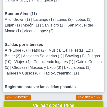
Santa Rita (1)
|
Villa Urquiza (1)
|
Buenos Aires (11)
Alte. Brown (1)
|
Ituzaingo (1)
|
Lanus (2)
|
Lobos (1)
|
Lujan (1)
|
Morón (1)
|
San Isidro (1)
|
San Miguel del
Monte (1)
|
Vicente Lopez (2)
|
Salidas por intereses
Aire Libre (6)
|
Teatro (2)
|
Música (14)
|
Fiestas (12)
|
Bailar (2)
|
Acciones Solidarias (1)
|
Bowling (1)
|
Juegos
(10)
|
Viajes (4)
|
Conociendo lugares (1)
|
Café o Comida
(5)
|
Otros (2)
|
Museos y Expo (3)
|
Excursiones (1)
|
Talleres y Cursos (8)
|
Radio-Streaming (1)
|
Registrate para ver las salidas pasadas
<< 03/10/2024
05/10/2024 >>
Vie 04/10/2024 15:00