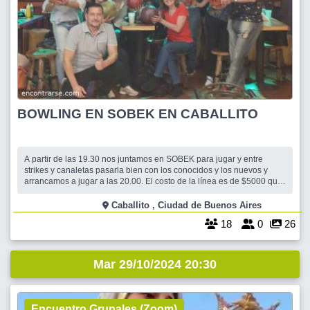
BOWLING EN SOBEK EN CABALLITO
A partir de las 19.30 nos juntamos en SOBEK para jugar y entre
strikes y canaletas pasarla bien con los conocidos y los nuevos y
arrancamos a jugar a las 20.00. El costo de la línea es de $5000 que
incluye una consumición de gaseosa o cerveza, al terminar los que
quieran podemos ir a Antonino a recuperar energías después de
Caballito , Ciudad de Buenos Aires
tanta quema de calor
18
0
26
Mar 29/10/2024 20:30
Encuentro Grupales (Zoom)