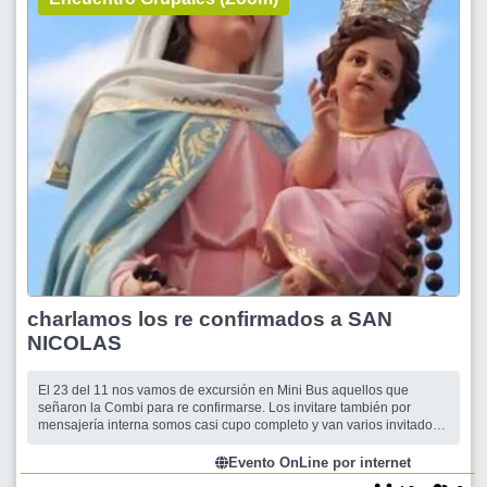
charlamos los re confirmados a SAN
NICOLAS
El 23 del 11 nos vamos de excursión en Mini Bus aquellos que
señaron la Combi para re confirmarse. Los invitare también por
mensajería interna somos casi cupo completo y van varios invitados
de los chichipios integrantes también será de duración menos de una
hora quienes no puedan conectarse me avisan y charlaremos por
Evento OnLine por internet
wasap o en un café a