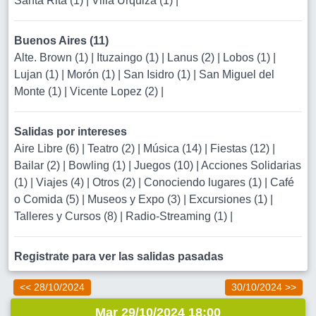
Santa Rita (1)
|
Villa Urquiza (1)
|
Buenos Aires (11)
Alte. Brown (1)
|
Ituzaingo (1)
|
Lanus (2)
|
Lobos (1)
|
Lujan (1)
|
Morón (1)
|
San Isidro (1)
|
San Miguel del
Monte (1)
|
Vicente Lopez (2)
|
Salidas por intereses
Aire Libre (6)
|
Teatro (2)
|
Música (14)
|
Fiestas (12)
|
Bailar (2)
|
Bowling (1)
|
Juegos (10)
|
Acciones Solidarias
(1)
|
Viajes (4)
|
Otros (2)
|
Conociendo lugares (1)
|
Café
o Comida (5)
|
Museos y Expo (3)
|
Excursiones (1)
|
Talleres y Cursos (8)
|
Radio-Streaming (1)
|
Registrate para ver las salidas pasadas
<< 28/10/2024
30/10/2024 >>
Mar 29/10/2024 18:00