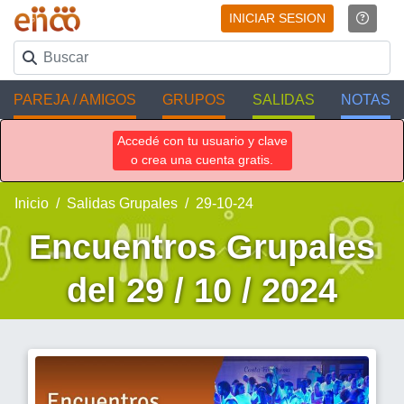
INICIAR SESION
PAREJA / AMIGOS
GRUPOS
SALIDAS
NOTAS
Accedé con tu usuario y clave
o crea una cuenta gratis.
Inicio
Salidas Grupales
29-10-24
Encuentros Grupales
del 29 / 10 / 2024