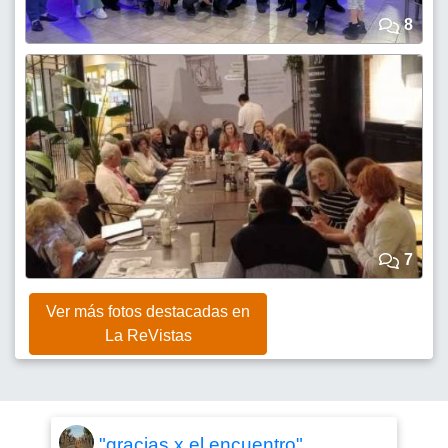
8
7
Ver más fotos destacadas en
La ReVistas
"gracias x el encuentro"