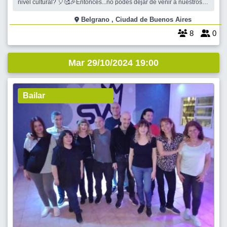
nivel cultural? 🎈🥰🎉Entonces...no podés dejar de venir a nuestros
"Martes..."📖. Se viene el calorcito y nos seguimos encontrando en un
confortable espacio climatizado, tomando algo fresco... lo disfrutamos
Belgrano , Ciudad de Buenos Aires
un montón
8
0
Mar 29/10/2024 19:00
Bailar