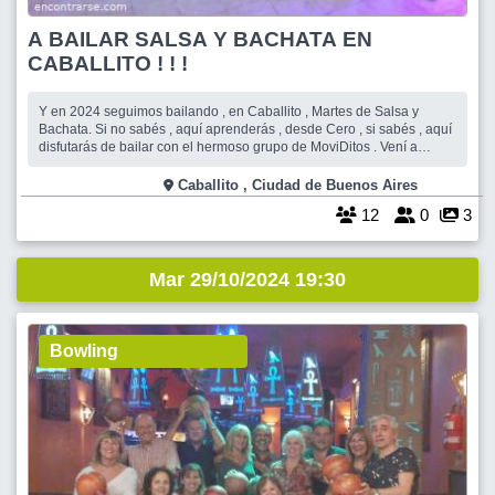
A BAILAR SALSA Y BACHATA EN
CABALLITO ! ! !
Y en 2024 seguimos bailando , en Caballito , Martes de Salsa y
Bachata. Si no sabés , aquí aprenderás , desde Cero , si sabés , aquí
disfutarás de bailar con el hermoso grupo de MoviDitos . Vení a
divertirte y celebrar la Vida en movimiento y con toda la música . Los
Martes bailamos Salsa y Bachata , sin dejar de hacer un rato de pa
Caballito , Ciudad de Buenos Aires
12
0
3
Mar 29/10/2024 19:30
Bowling