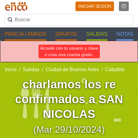
INICIAR SESION
PAREJA / AMIGOS
GRUPOS
SALIDAS
NOTAS
Accedé con tu usuario y clave
o crea una cuenta gratis.
Inicio
Salidas
Ciudad de Buenos Aires
Caballito
charlamos los re
confirmados a SAN
NICOLAS
(Mar 29/10/2024)