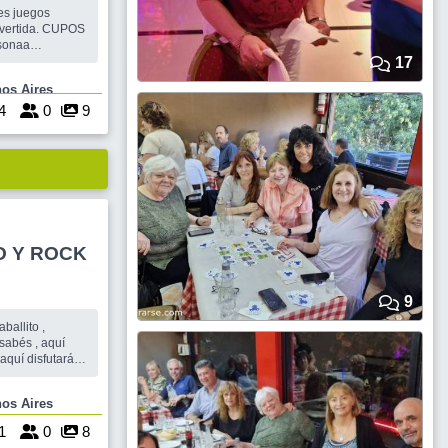
res juegos
ivertida. CUPOS
sonaa
 personas Una
17
 te anotas para
e Buenos Aires
salida no
4
0
9
 consumicio
O Y ROCK
9
ballito ,
aquí disfutarás
os . Vení a
miento y con toda
 Buenos Aires
ericano y Rock ,
1
0
8