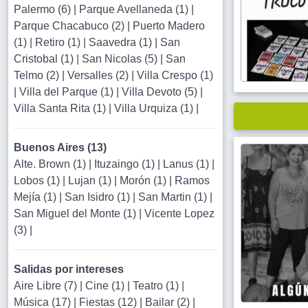
Palermo (6)
|
Parque Avellaneda (1)
|
Parque Chacabuco (2)
|
Puerto Madero
(1)
|
Retiro (1)
|
Saavedra (1)
|
San
Cristobal (1)
|
San Nicolas (5)
|
San
Telmo (2)
|
Versalles (2)
|
Villa Crespo (1)
|
Villa del Parque (1)
|
Villa Devoto (5)
|
Villa Santa Rita (1)
|
Villa Urquiza (1)
|
Buenos Aires (13)
Alte. Brown (1)
|
Ituzaingo (1)
|
Lanus (1)
|
Lobos (1)
|
Lujan (1)
|
Morón (1)
|
Ramos
Mejía (1)
|
San Isidro (1)
|
San Martin (1)
|
San Miguel del Monte (1)
|
Vicente Lopez
(3)
|
Salidas por intereses
Aire Libre (7)
|
Cine (1)
|
Teatro (1)
|
Música (17)
|
Fiestas (12)
|
Bailar (2)
|