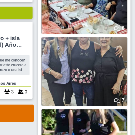
8
 + isla
l) Año
te vá?
r este crucero a
ruza a una isla
 do Mel (Isla de
la nochebuena a
Buenos Aires
3
0
7