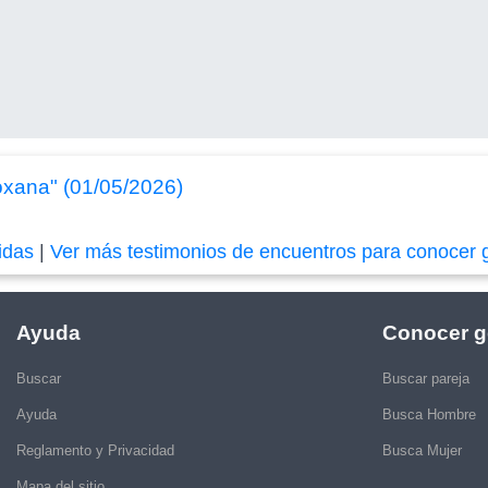
oxana" (01/05/2026)
idas
|
Ver más testimonios de encuentros para conocer 
Ayuda
Conocer g
Buscar
Buscar pareja
Ayuda
Busca Hombre
Reglamento y Privacidad
Busca Mujer
Mapa del sitio