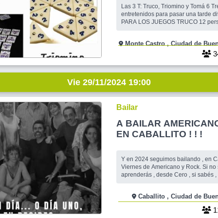
Las 3 T: Truco, Triomino y Tomá 6 T
entretenidos para pasar una tarde d
PARA LOS JUEGOS TRUCO 12 per
TRIOMINO 12 personas TOMA 6: 16
vez CONFIRMAD@ elegis un juego y
Monte Castro , Ciudad d
ese dia. NECESITAMOS QUE SEAS
RESPONSABLE AL ANOTARTE. Esta 
3
tiene gastos solo te solicitamos una
Vie 29/11/2024 19:00
Bailar
A BAILAR AMERICAN
EN CABALLITO ! ! !
Y en 2024 seguimos bailando , en Ca
Viernes de Americano y Rock. Si no sabés , aquí
aprenderás , desde Cero , si sabés , 
de bailar con el hermoso grupo de MoviDit
divertirte y celebrar la Vida en movi
Caballito , Ciudad de
la música . Los viernes bailamos Am
sin dejar de hacer un rato d
1