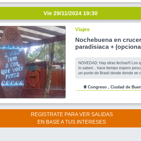
Vie 29/11/2024 19:30
Viajes
Nochebuena en crucero
paradisiaca + (opciona
Nuevo tropical ¿Como 
NOVEDAD: Hay otras fechas!!! Los que me conocen
lo saben... hace tiempo espero pesca
un punto de Brasil desde donde se c
paradisiaca ya desde su nombre: Ihla
Miel) ¡¡Y salió!! Justo empalmando 
Congreso , Ciudad de 
bordo. Luego nos quedamos unos días disfrutando
de playa, peixe frito e moita samba e
REGISTRATE PARA VER SALIDAS
EN BASE A TUS INTERESES