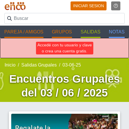
INICIAR SESION
PAREJA / AMIGOS
GRUPOS
SALIDAS
NOTAS
Accedé con tu usuario y clave
o crea una cuenta gratis.
Inicio
Salidas Grupales
03-06-25
Encuentros Grupales
del 03 / 06 / 2025