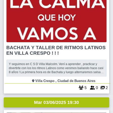
BACHATA Y TALLER DE RITMOS LATINOS
EN VILLA CRESPO ! ! !
Y seguimos en C S D Villa Malcolm. Vení a aprender , practicar y
divertirte con los los ritmos Latinos como venimos bailando hace casi
8 años ! La primera hora es de Bachata y luego alternaremos salsa ,
cha cha cha , merengue , etc Es Villa Crespo mirando a Palermo ,
salón del entrepiso , además el club tiene buffet en el cual podremo
Villa Crespo , Ciudad de Buenos Aires
5
0
2
Mar 03/06/2025 19:30