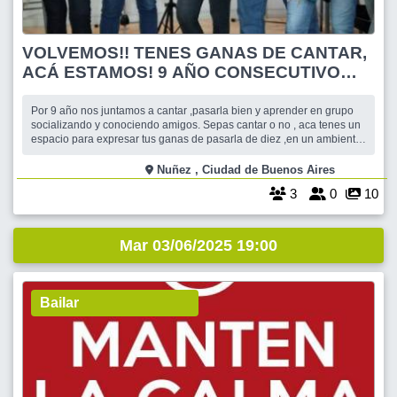
VOLVEMOS!! TENES GANAS DE CANTAR,
ACÁ ESTAMOS! 9 AÑO CONSECUTIVO
DEL TALLER DE CANTO !
Por 9 año nos juntamos a cantar ,pasarla bien y aprender en grupo
socializando y conociendo amigos. Sepas cantar o no , aca tenes un
espacio para expresar tus ganas de pasarla de diez ,en un ambiente
de contención y aprendizaje. Animate! Te esperamos!! VALOR DEL
TALLER PRESENCIAL $ 55000 EN JUNIO. PRIMERA CLASE DE
Nuñez , Ciudad de Buenos Aires
PRUEBA SIN CARGO.
3
0
10
Mar 03/06/2025 19:00
Bailar