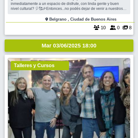
inmediatamente a un espacio de disfrute, con linda gente y buen
nivel cultural? 🎈🥰🎉Entonces...no podés dejar de venir a nuestros
"Martes..."📖. En este 2025 los cuentos siguen siendo nuestro refugio
semanal! Nos seguimos encontrando en un confortable espacio
Belgrano , Ciudad de Buenos Aires
climatizado, tomando
10
0
8
Mar 03/06/2025 18:00
Talleres y Cursos