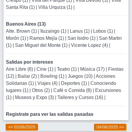
Crespo (1)
|
Villa del Parque (1)
|
Villa Devoto (5)
|
Villa
Santa Rita (1)
|
Villa Urquiza (1)
|
Buenos Aires (13)
Alte. Brown (1)
|
Ituzaingo (1)
|
Lanus (1)
|
Lobos (1)
|
Morón (1)
|
Ramos Mejía (1)
|
San Isidro (1)
|
San Martin
(1)
|
San Miguel del Monte (1)
|
Vicente Lopez (4)
|
Salidas por intereses
Aire Libre (6)
|
Cine (1)
|
Teatro (1)
|
Música (17)
|
Fiestas
(12)
|
Bailar (2)
|
Bowling (1)
|
Juegos (10)
|
Acciones
Solidarias (1)
|
Viajes (4)
|
Deportes (1)
|
Conociendo
lugares (1)
|
Otros (2)
|
Café o Comida (8)
|
Excursiones
(1)
|
Museos y Expo (3)
|
Talleres y Cursos (16)
|
Registrate para ver las salidas pasadas
<< 02/06/2025
04/06/2025 >>