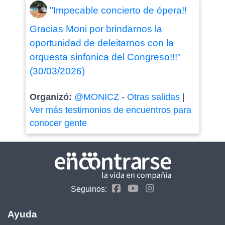
"Impecable concierto de ópera!!
Gracias Moni por brindarnos la
oportunidad de deleitarnos con la
orquesta sinfonica del Congreso!!!"
(30/03/2026)
Organizó:
@MONICZ
-
Otras salidas
|
Ver más testimonios de encuentros para
conocer gente
Seguinos:
Ayuda