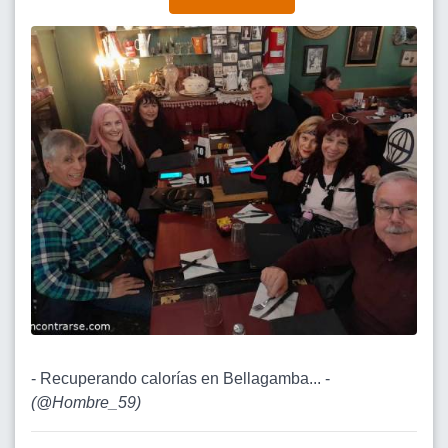
- Recuperando calorías en Bellagamba... -
(
@Hombre_59
)