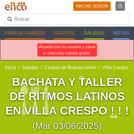
INICIAR SESION
PAREJA / AMIGOS
GRUPOS
SALIDAS
NOTAS
Accedé con tu usuario y clave
o crea una cuenta gratis.
Inicio
Salidas
Ciudad de Buenos Aires
Villa Crespo
BACHATA Y TALLER
DE RITMOS LATINOS
EN VILLA CRESPO ! ! !
(Mar 03/06/2025)