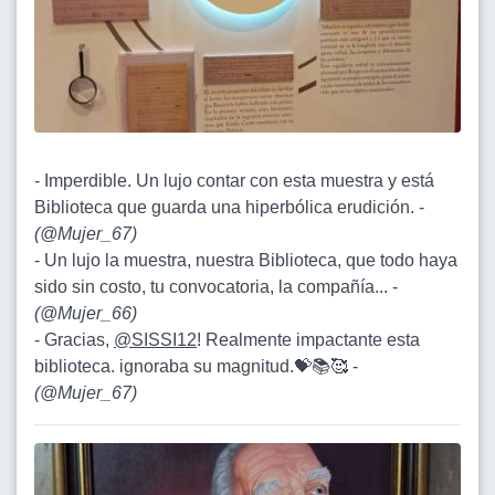
- Imperdible. Un lujo contar con esta muestra y está
Biblioteca que guarda una hiperbólica erudición. -
(
@Mujer_67
)
- Un lujo la muestra, nuestra Biblioteca, que todo haya
sido sin costo, tu convocatoria, la compañía... -
(
@Mujer_66
)
- Gracias,
@SISSI12
! Realmente impactante esta
biblioteca. ignoraba su magnitud.💝📚🥰 -
(
@Mujer_67
)