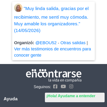
"Muy linda salida, gracias por el
recibimiento, me sentí muy cómoda.
Muy amable los organizadores."
(14/05/2026)
Organizó:
@EBOU52
-
Otras salidas
|
Ver más testimonios de encuentros para
conocer gente
Seguinos:
¡Hola! Ayudame a entender
Ayuda