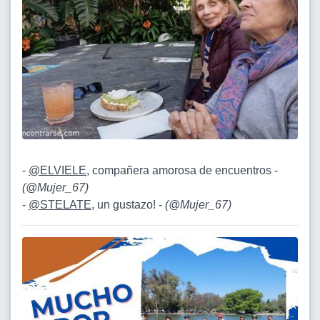
-
@ELVIELE
, compañera amorosa de encuentros -
(
@Mujer_67
)
-
@STELATE
, un gustazo! -
(
@Mujer_67
)