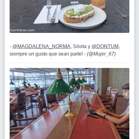
-
@MAGDALENA_NORMA
, Silvita y
@DONTUM
,
siempre un gusto que sean parte! -
(
@Mujer_67
)