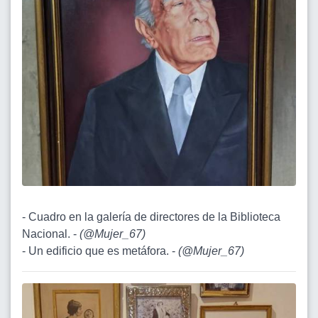
- Cuadro en la galería de directores de la Biblioteca
Nacional. -
(
@Mujer_67
)
- Un edificio que es metáfora. -
(
@Mujer_67
)