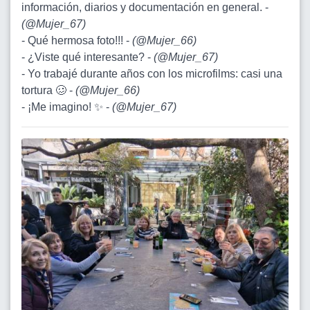
información, diarios y documentación en general. -
(
@Mujer_67
)
- Qué hermosa foto!!! -
(
@Mujer_66
)
- ¿Viste qué interesante? -
(
@Mujer_67
)
- Yo trabajé durante años con los microfilms: casi una
tortura 🥴 -
(
@Mujer_66
)
- ¡Me imagino! ✨ -
(
@Mujer_67
)