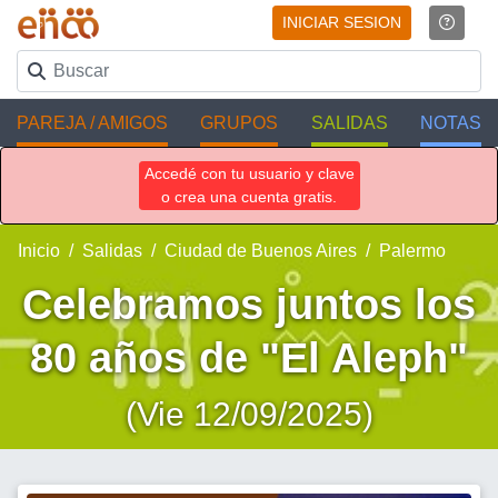
INICIAR SESION
PAREJA / AMIGOS
GRUPOS
SALIDAS
NOTAS
Accedé con tu usuario y clave
o crea una cuenta gratis.
Inicio
Salidas
Ciudad de Buenos Aires
Palermo
Celebramos juntos los
80 años de "El Aleph"
(Vie 12/09/2025)