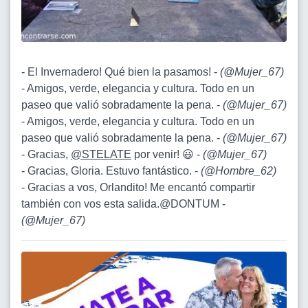
- El Invernadero! Qué bien la pasamos! -
(
@Mujer_67
)
- Amigos, verde, elegancia y cultura. Todo en un
paseo que valió sobradamente la pena. -
(
@Mujer_67
)
- Amigos, verde, elegancia y cultura. Todo en un
paseo que valió sobradamente la pena. -
(
@Mujer_67
)
- Gracias,
@STELATE
por venir! 😃 -
(
@Mujer_67
)
- Gracias, Gloria. Estuvo fantástico. -
(
@Hombre_62
)
- Gracias a vos, Orlandito! Me encantó compartir
también con vos esta salida.@DONTUM -
(
@Mujer_67
)