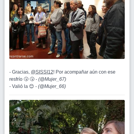
- Gracias,
@SISSI12
! Por acompañar aún con ese
resfrío 🤧 🤧 -
(
@Mujer_67
)
- Valió la 😊 -
(
@Mujer_66
)