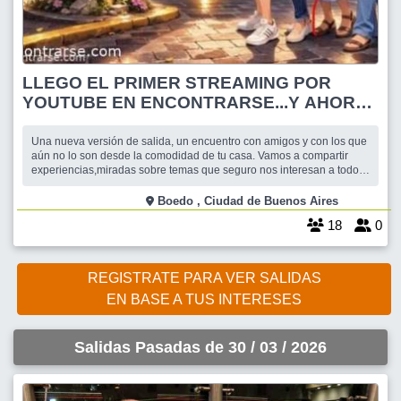
LLEGO EL PRIMER STREAMING POR
YOUTUBE EN ENCONTRARSE...Y AHORA
QUE? Episodio 4
Una nueva versión de salida, un encuentro con amigos y con los que
aún no lo son desde la comodidad de tu casa. Vamos a compartir
experiencias,miradas sobre temas que seguro nos interesan a todos
y mucho más. Suscribite a nuestro canal de YouTube en forma
gratuita y seguinos por este link https://www.youtube.com/watch?
Boedo , Ciudad de Buenos Aires
v=4FTKKyeSK7k Cuando? To
18
0
REGISTRATE PARA VER SALIDAS
EN BASE A TUS INTERESES
Salidas Pasadas de 30 / 03 / 2026