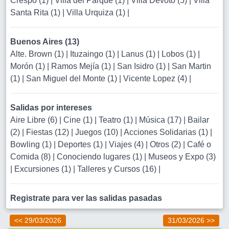
Crespo (1)
|
Villa del Parque (1)
|
Villa Devoto (5)
|
Villa
Santa Rita (1)
|
Villa Urquiza (1)
|
Buenos Aires (13)
Alte. Brown (1)
|
Ituzaingo (1)
|
Lanus (1)
|
Lobos (1)
|
Morón (1)
|
Ramos Mejía (1)
|
San Isidro (1)
|
San Martin
(1)
|
San Miguel del Monte (1)
|
Vicente Lopez (4)
|
Salidas por intereses
Aire Libre (6)
|
Cine (1)
|
Teatro (1)
|
Música (17)
|
Bailar
(2)
|
Fiestas (12)
|
Juegos (10)
|
Acciones Solidarias (1)
|
Bowling (1)
|
Deportes (1)
|
Viajes (4)
|
Otros (2)
|
Café o
Comida (8)
|
Conociendo lugares (1)
|
Museos y Expo (3)
|
Excursiones (1)
|
Talleres y Cursos (16)
|
Registrate para ver las salidas pasadas
<< 29/03/2026
31/03/2026 >>