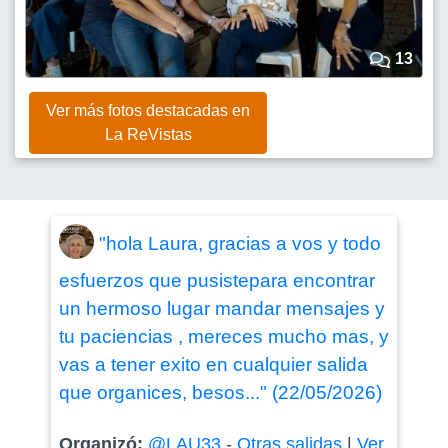
13
Ver más fotos destacadas en
La ReVistas
"hola Laura, gracias a vos y todo
esfuerzos que pusistepara encontrar
un hermoso lugar mandar mensajes y
tu paciencias , mereces mucho mas, y
vas a tener exito en cualquier salida
que organices, besos..." (22/05/2026)
Organizó:
@LAU33
-
Otras salidas
|
Ver