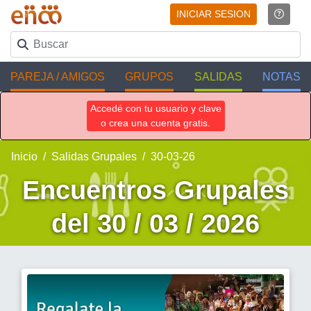
INICIAR SESION
PAREJA / AMIGOS
GRUPOS
SALIDAS
NOTAS
Accedé con tu usuario y clave
o crea una cuenta gratis.
Inicio
Salidas Grupales
30-03-26
Encuentros Grupales
del 30 / 03 / 2026