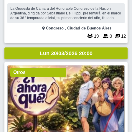
La Orquesta de Cámara del Honorable Congreso de la Nación
Argentina, dirigida por Sebastiano De Filippi, presentará, en el marco
de su 36 ª temporada oficial, su primer concierto del año, titulado
“Ecos del Danubio”, en el Salón de los Pasos Perdidos del Palacio
Legislativo, este lunes 30 de marzo a las 19:30 horas. En esta
Congreso , Ciudad de Buenos Aires
oportunidad
19
0
12
Lun 30/03/2026 20:00
Otros