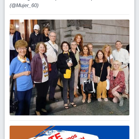
(
@Mujer_60
)