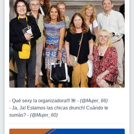
- Qué sexy la organizadora!!! 🌺 -
(
@Mujer_66
)
- Ja, Ja! Estamos las chicas drunch! Cuàndo te
sumàs? -
(
@Mujer_60
)