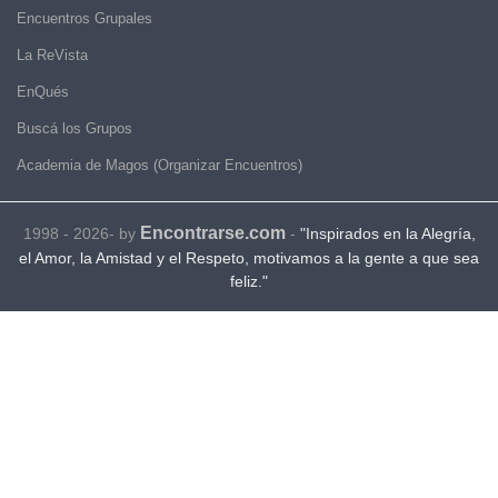
Encuentros Grupales
La ReVista
EnQués
Buscá los Grupos
Academia de Magos (Organizar Encuentros)
Encontrarse.com
1998 - 2026- by
-
"Inspirados en la Alegría,
el Amor, la Amistad y el Respeto, motivamos a la gente a que sea
feliz."