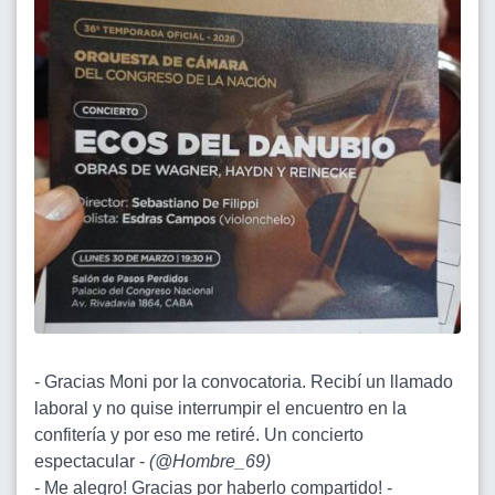
- Gracias Moni por la convocatoria. Recibí un llamado
laboral y no quise interrumpir el encuentro en la
confitería y por eso me retiré. Un concierto
espectacular -
(
@Hombre_69
)
- Me alegro! Gracias por haberlo compartido! -