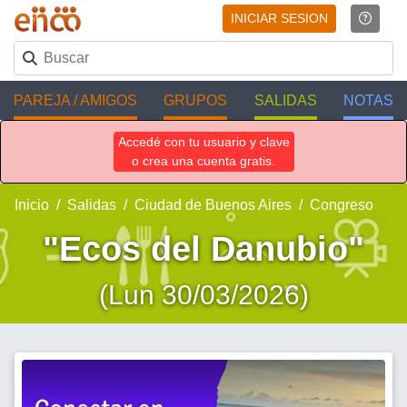
INICIAR SESION
PAREJA / AMIGOS
GRUPOS
SALIDAS
NOTAS
Accedé con tu usuario y clave
o crea una cuenta gratis.
Inicio
Salidas
Ciudad de Buenos Aires
Congreso
"Ecos del Danubio"
(Lun 30/03/2026)