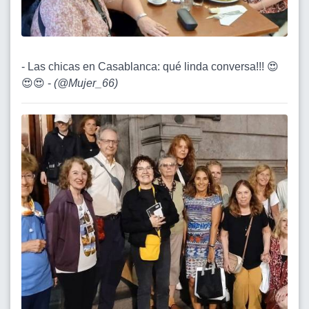
- Las chicas en Casablanca: qué linda conversa!!! 😍
😍😍 -
(
@Mujer_66
)