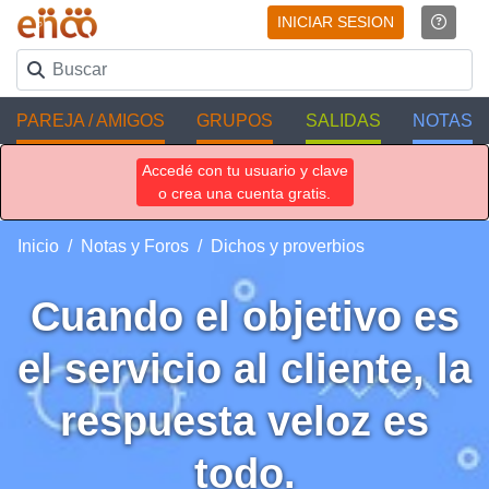
INICIAR SESION
PAREJA / AMIGOS
GRUPOS
SALIDAS
NOTAS
Accedé con tu usuario y clave
o crea una cuenta gratis.
Inicio
Notas y Foros
Dichos y proverbios
Cuando el objetivo es
el servicio al cliente, la
respuesta veloz es
todo.