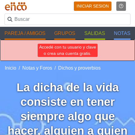
INICIAR SESION
PAREJA / AMIGOS
GRUPOS
SALIDAS
NOTAS
Accedé con tu usuario y clave
o crea una cuenta gratis.
Inicio
Notas y Foros
Dichos y proverbios
La dicha de la vida
consiste en tener
siempre algo que
hacer, alguien a quien