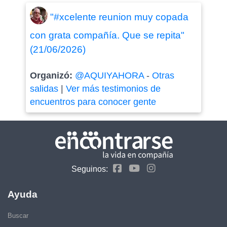
"#xcelente reunion muy copada
con grata compañía. Que se repita"
(21/06/2026)
Organizó:
@AQUIYAHORA
-
Otras
salidas
|
Ver más testimonios de
encuentros para conocer gente
Seguinos:
Ayuda
Buscar