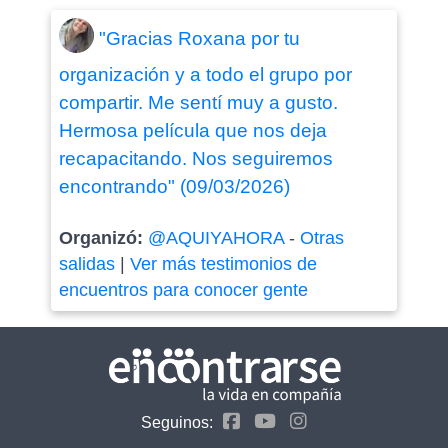
"Gracias Roxana por tu
organización y a todo el grupo por
compartir. Me sentí muy a gusto.
Hermosa película que nos deja
recapacitando. Nos seguiremos
encontrando" (09/03/2026)
Organizó:
@AQUIYAHORA
-
Otras
salidas
|
Ver más testimonios de
encuentros para conocer gente
Seguinos: