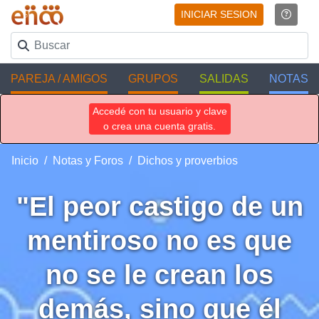
INICIAR SESION
PAREJA / AMIGOS
GRUPOS
SALIDAS
NOTAS
Accedé con tu usuario y clave
o crea una cuenta gratis.
Inicio
Notas y Foros
Dichos y proverbios
"El peor castigo de un
mentiroso no es que
no se le crean los
demás, sino que él