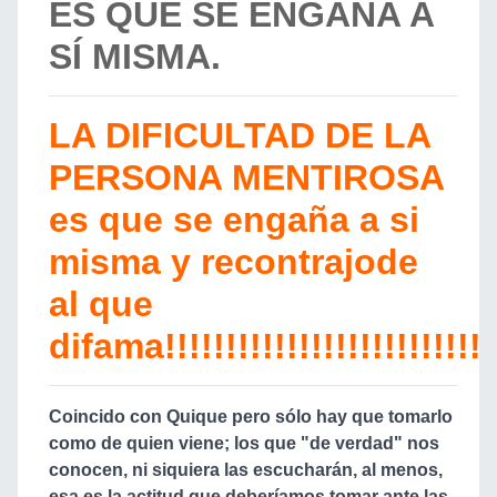
ES QUE SE ENGAÑA A
SÍ MISMA.
LA DIFICULTAD DE LA
PERSONA MENTIROSA
es que se engaña a si
misma y recontrajode
al que
difama!!!!!!!!!!!!!!!!!!!!!!!!!!
Coincido con Quique pero sólo hay que tomarlo
como de quien viene; los que "de verdad" nos
conocen, ni siquiera las escucharán, al menos,
esa es la actitud que deberíamos tomar ante las