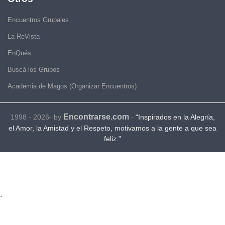
Encuentros Grupales
La ReVista
EnQués
Buscá los Grupos
Academia de Magos (Organizar Encuentros)
Encontrarse.com
1998 - 2026- by
-
"Inspirados en la Alegría,
el Amor, la Amistad y el Respeto, motivamos a la gente a que sea
feliz."
.