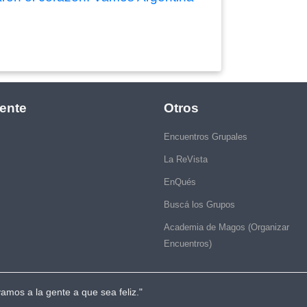
ente
Otros
Encuentros Grupales
La ReVista
EnQués
Buscá los Grupos
Academia de Magos (Organizar
Encuentros)
vamos a la gente a que sea feliz."