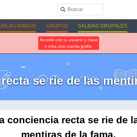
REJA / AMIGOS
GRUPOS
SALIDAS GRUPALES
Accedé con tu usuario y clave
o crea una cuenta gratis.
recta se rie de las menti
a conciencia recta se rie de l
mentiras de la fama.