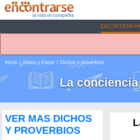
ENCONTRAR PA
Inicio
Notas y Foros
Dichos y proverbios
La conciencia 
VER MAS DICHOS
L
Y PROVERBIOS