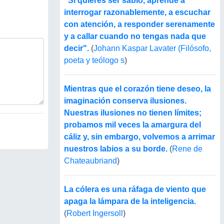
"Si quieres ser sabio, aprende a
interrogar razonablemente, a escuchar
con atención, a responder serenamente
y a callar cuando no tengas nada que
decir".
(
Johann Kaspar Lavater (Filósofo,
poeta y teólogo s
)
Mientras que el corazón tiene deseo, la
imaginación conserva ilusiones.
Nuestras ilusiones no tienen límites;
probamos mil veces la amargura del
cáliz y, sin embargo, volvemos a arrimar
nuestros labios a su borde.
(
Rene de
Chateaubriand
)
La cólera es una ráfaga de viento que
apaga la lámpara de la inteligencia.
(
Robert Ingersoll
)