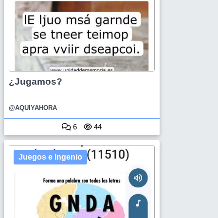
¿Jugamos?
@AQUIYAHORA
6
44
Juegos e Ingenio