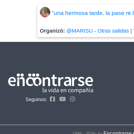
"una hermosa tarde, la pase re 
Organizó:
@MARISU
-
Otras salidas
|
Seguinos:
Encontrarse
1998 - 2026- by