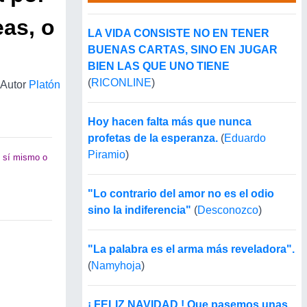
eas, o
LA VIDA CONSISTE NO EN TENER
BUENAS CARTAS, SINO EN JUGAR
BIEN LAS QUE UNO TIENE
(
RICONLINE
)
Autor
Platón
Hoy hacen falta más que nunca
profetas de la esperanza.
(
Eduardo
Piramio
)
n sí mismo o
"Lo contrario del amor no es el odio
sino la indiferencia"
(
Desconozco
)
"La palabra es el arma más reveladora".
(
Namyhoja
)
¡ FELIZ NAVIDAD ! Que pasemos unas