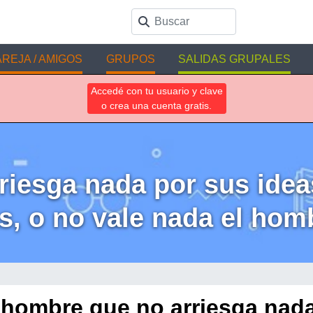
REJA / AMIGOS
GRUPOS
SALIDAS GRUPALES
Accedé con tu usuario y clave
o crea una cuenta gratis.
iesga nada por sus idea
s, o no vale nada el hom
hombre que no arriesga nad