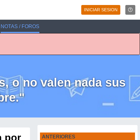
INICIAR SESION
NOTAS / FOROS
s, o no valen nada sus
bre."
a por
ANTERIORES