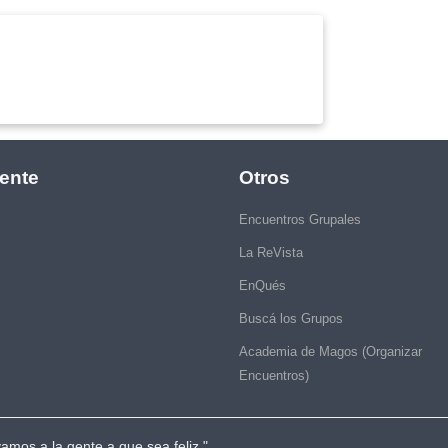
ente
Otros
Encuentros Grupales
La ReVista
EnQués
Buscá los Grupos
Academia de Magos (Organizar
Encuentros)
vamos a la gente a que sea feliz."