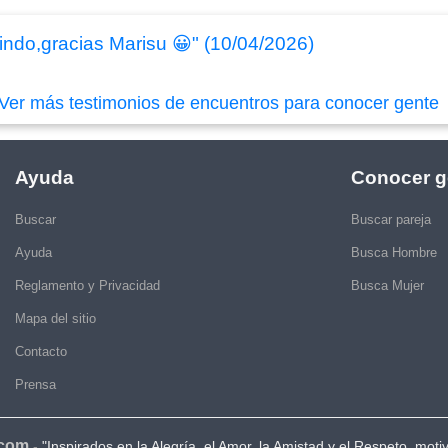
lindo,gracias Marisu 😀" (10/04/2026)
Ver más testimonios de encuentros para conocer gente
Ayuda
Conocer g
Buscar
Buscar pareja
Ayuda
Busca Hombre
Reglamento y Privacidad
Busca Mujer
Mapa del sitio
Contacto
Prensa
.com
-
"Inspirados en la Alegría, el Amor, la Amistad y el Respeto, moti