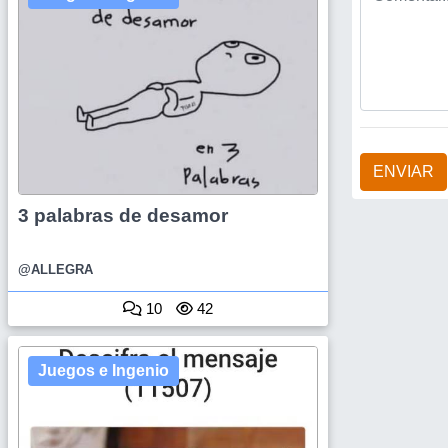
ENVIAR
3 palabras de desamor
@ALLEGRA
10
42
Juegos e Ingenio