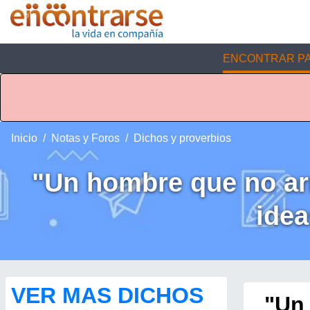
ENCONTRAR PA
Inicio
Notas y Foros
Dichos y proverbios
"Un hombre que no arr
idea
VER MAS DICHOS
"Un 