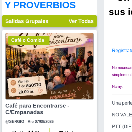
Y PROVERBIOS
sus i
Salidas Grupales
Ver Todas
Café o Comida
Registrat
No necesari
simplemente
Namy.
Una perfe
Café para Encontrarse -
C/Empanadas
NO VAL
@SERGIO
- Vie 07/08/2026
PTT (DIF