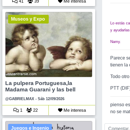
41
39
Me interesa
Museos y Expo
Lo estás ca
y ayudarlas
Namy.
Parece s
tienen la
Todo otro
La pulpera Portuguesa,la
PTT (DIF
Madama Guarani y las bell
@GABRIELMAX
- Sáb 12/09/2026
pienso es
1
22
Me interesa
no se mat
Juegos e Ingenio