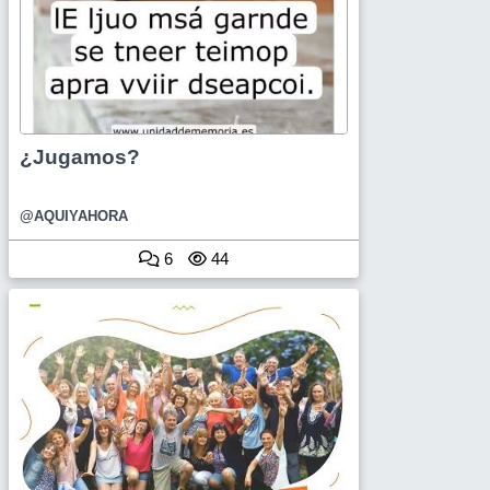
¿Jugamos?
@AQUIYAHORA
6
44