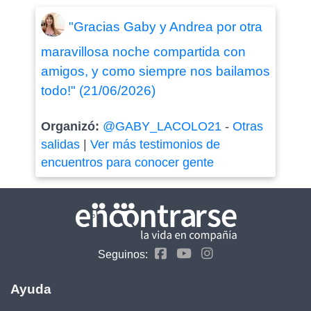
"Gracias Gaby y Andrea por otra
maravillosa noche compartida con
amigos, y como siempre nos bailamos
todo!" (21/06/2026)
Organizó:
@GABY_LACOLO21
-
Otras
salidas
|
Ver más testimonios de
encuentros para conocer gente
Seguinos:
Ayuda