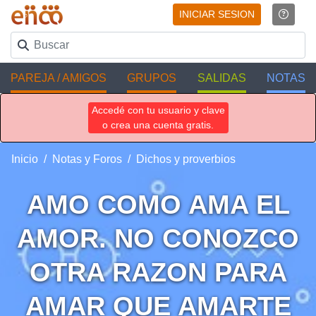
INICIAR SESION
PAREJA / AMIGOS
GRUPOS
SALIDAS
NOTAS
Accedé con tu usuario y clave
o crea una cuenta gratis.
Inicio
Notas y Foros
Dichos y proverbios
AMO COMO AMA EL
AMOR. NO CONOZCO
OTRA RAZON PARA
AMAR QUE AMARTE