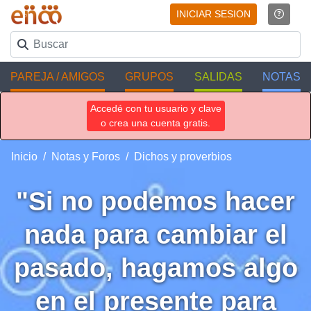
INICIAR SESION
PAREJA / AMIGOS
GRUPOS
SALIDAS
NOTAS
Accedé con tu usuario y clave
o crea una cuenta gratis.
Inicio
Notas y Foros
Dichos y proverbios
"Si no podemos hacer
nada para cambiar el
pasado, hagamos algo
en el presente para