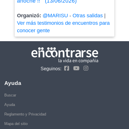
anoche !! " (13/06/2026)
Organizó:
@MARISU
-
Otras salidas
|
Ver más testimonios de encuentros para
conocer gente
Seguinos:
Ayuda
Buscar
Ayuda
Reglamento y Privacidad
Mapa del sitio