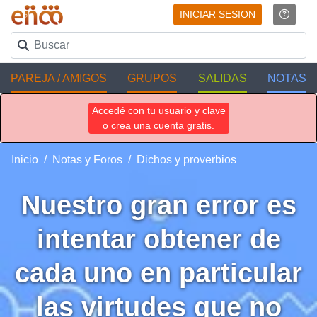
INICIAR SESION
PAREJA / AMIGOS
GRUPOS
SALIDAS
NOTAS
Accedé con tu usuario y clave
o crea una cuenta gratis.
Inicio
Notas y Foros
Dichos y proverbios
Nuestro gran error es
intentar obtener de
cada uno en particular
las virtudes que no