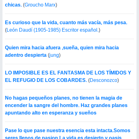
chicas.
(
Groucho Marx
)
Es curioso que la vida, cuanto más vacía, más pesa.
(
León Daudí (1905-1985) Escritor español.
)
Quien mira hacia afuera ,sueña, quien mira hacia
adentro despierta
(
jung
)
LO IMPOSIBLE ES EL FANTASMA DE LOS TÍMIDOS Y
EL REFUGIO DE LOS COBARDES.
(
Desconozco
)
No hagas pequeños planes, no tienen la magia de
encender la sangre del hombre. Haz grandes planes
apuntando alto en esperanza y sueños
Pase lo que pase nuestra esencia esta intacta.Somos
seres llenos de pasion.La vida es desierto y oasis.