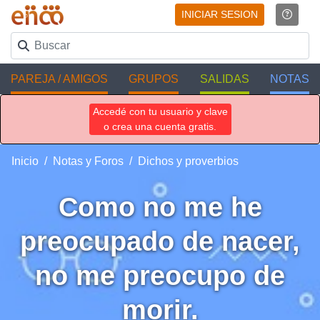
INICIAR SESION
PAREJA / AMIGOS
GRUPOS
SALIDAS
NOTAS
Accedé con tu usuario y clave
o crea una cuenta gratis.
Inicio
Notas y Foros
Dichos y proverbios
Como no me he
preocupado de nacer,
no me preocupo de
morir.