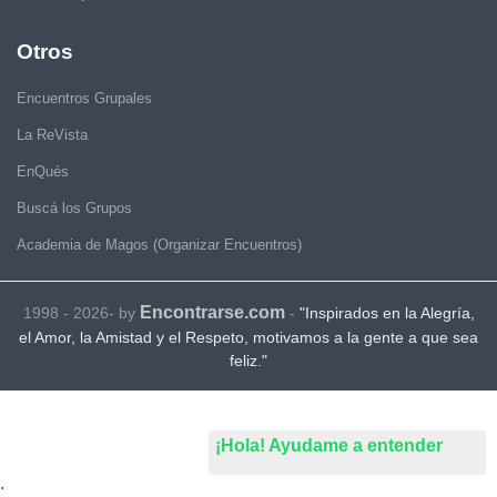
Otros
Encuentros Grupales
La ReVista
EnQués
Buscá los Grupos
Academia de Magos (Organizar Encuentros)
Encontrarse.com
1998 - 2026- by
-
"Inspirados en la Alegría,
el Amor, la Amistad y el Respeto, motivamos a la gente a que sea
feliz."
¡Hola! Ayudame a entender
.