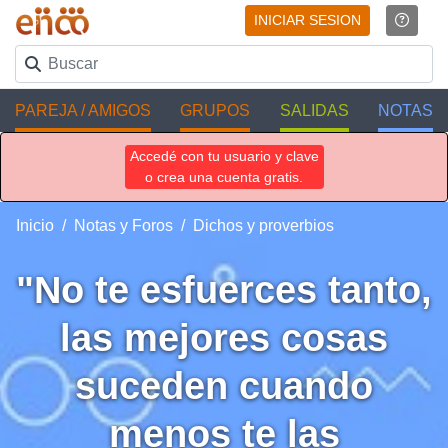
INICIAR SESION
PAREJA / AMIGOS
GRUPOS
SALIDAS
NOTAS
Accedé con tu usuario y clave
o crea una cuenta gratis.
Inicio
Notas y Foros
Dichos y proverbios
"No te esfuerces tanto,
las mejores cosas
suceden cuando
menos te las