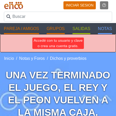
INICIAR SESION
PAREJA / AMIGOS
GRUPOS
SALIDAS
NOTAS
Accedé con tu usuario y clave
o crea una cuenta gratis.
Inicio
Notas y Foros
Dichos y proverbios
UNA VEZ TERMINADO
EL JUEGO, EL REY Y
EL PEON VUELVEN A
LA MISMA CAJA.