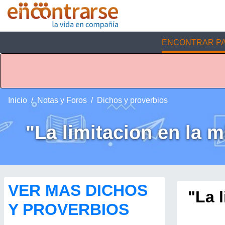
ENCONTRAR PA
Inicio
Notas y Foros
Dichos y proverbios
"La limitacion en la m
VER MAS DICHOS
"La 
Y PROVERBIOS