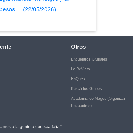
besos..." (22/05/2026)
ente
Otros
Encuentros Grupales
La ReVista
EnQués
Buscá los Grupos
Academia de Magos (Organizar
Encuentros)
vamos a la gente a que sea feliz."