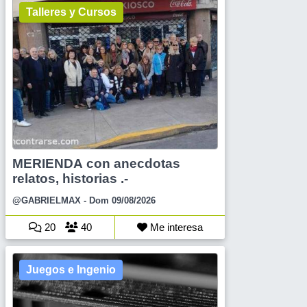
Talleres y Cursos
MERIENDA con anecdotas
relatos, historias .-
@GABRIELMAX
- Dom 09/08/2026
20
40
Me interesa
Juegos e Ingenio