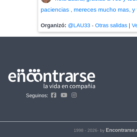
paciencias , mereces mucho mas, y va
Organizó:
@LAU33
-
Otras salidas
|
V
Seguinos:
Encontrarse
1998 - 2026- by