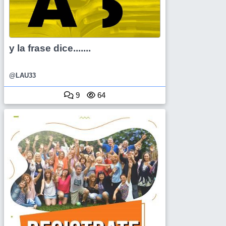
y la frase dice.......
@LAU33
9
64