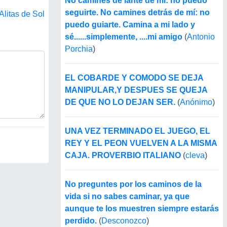
No camines de lante de mí: no puedo
seguirte. No camines detrás de mí: no
Alitas de Sol
puedo guiarte. Camina a mi lado y
sé......simplemente, ....mi amigo
(
Antonio
Porchia
)
EL COBARDE Y COMODO SE DEJA
MANIPULAR,Y DESPUES SE QUEJA
DE QUE NO LO DEJAN SER.
(
Anónimo
)
UNA VEZ TERMINADO EL JUEGO, EL
REY Y EL PEON VUELVEN A LA MISMA
CAJA. PROVERBIO ITALIANO
(
cleva
)
No preguntes por los caminos de la
vida si no sabes caminar, ya que
aunque te los muestren siempre estarás
perdido.
(
Desconozco
)