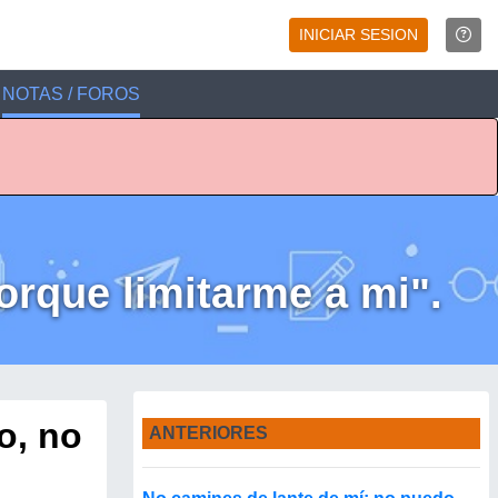
INICIAR SESION
NOTAS / FOROS
porque limitarme a mi".
o, no
ANTERIORES