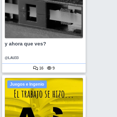
y ahora que ves?
@LAU33
16
9
Juegos e Ingenio