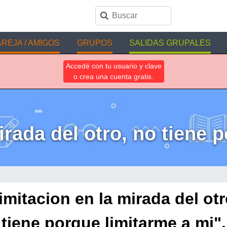
REJA / AMIGOS
GRUPOS
SALIDAS GRUPALES
Accedé con tu usuario y clave
o crea una cuenta gratis.
irada del otro, no tiene 
limitacion en la mirada del otr
tiene porque limitarme a mi".