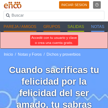
INICIAR SESION
PAREJA / AMIGOS
GRUPOS
SALIDAS
NOTAS
Accedé con tu usuario y clave
o crea una cuenta gratis.
Inicio
Notas y Foros
Dichos y proverbios
Cuando sacrificas tu
felicidad por la
felicidad del ser
amado, tu sabras