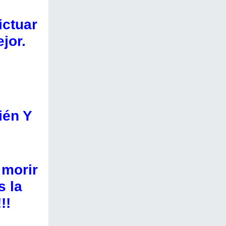
ictuar
jor.
ién Y
 morir
s la
!!