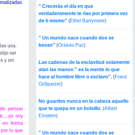
tematizadas
" Crecerás el día en que
verdaderamente te rías por primera vez
de ti mismo"
(
Ethel Barrymore
)
" Un mundo nace cuando dos se
besan"
(
Octavio Paz
)
las usa.
lijo ser
s y sin
Las cadenas de la esclavitud solamente
atan las manos:" es la mente lo que
hace al hombre libre o esclavo".
(
Franz
Grillparzer
)
No guardes nunca en la cabeza aquello
que te quepa en un bolsillo.
(
Albert
de pensar
Einstein
)
c....yo soy
 en forma
 por lo que
" Un mundo nace cuando dos se