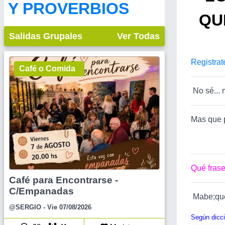
Y PROVERBIOS
QU
Salidas Grupales
Ver Todas
Registrat
Café o Comida
No sé... 
Mas que p
Qué frase
Café para Encontrarse -
C/Empanadas
Mabe;qué
@SERGIO
- Vie 07/08/2026
Según dicci