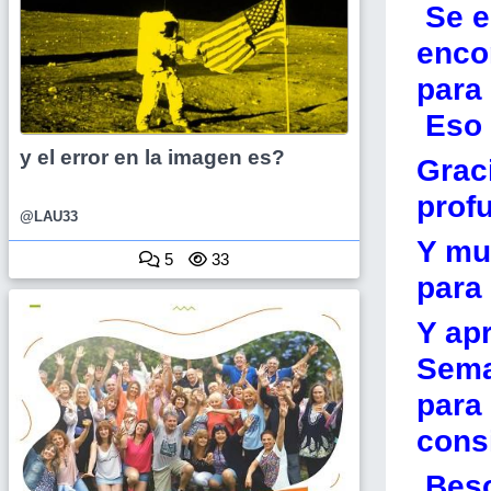
Se e
encon
para 
Eso 
y el error en la imagen es?
Grac
profu
@LAU33
Y mu
5
33
para 
Y ap
Sema
para
consi
Bes