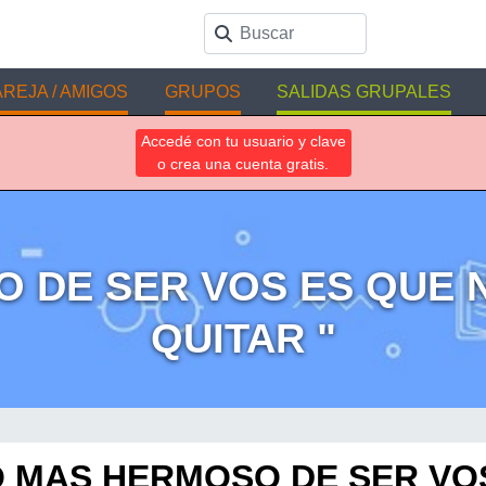
REJA / AMIGOS
GRUPOS
SALIDAS GRUPALES
Accedé con tu usuario y clave
o crea una cuenta gratis.
 DE SER VOS ES QUE 
QUITAR "
O MAS HERMOSO DE SER VO