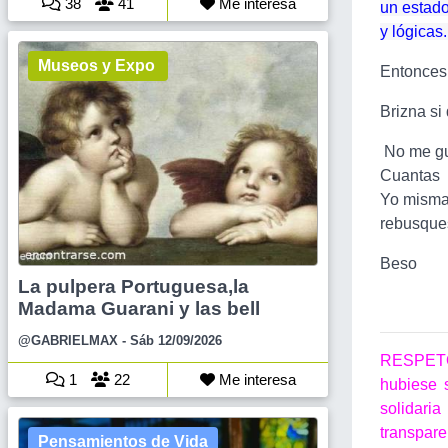
38
41
Me interesa
un estado
y lógicas
Museos y Expo
Entonces.
Brizna si
No me gus
Cuantas 
Yo misma 
rebusques
Beso
La pulpera Portuguesa,la
Madama Guarani y las bell
@GABRIELMAX
- Sáb 12/09/2026
RESPETO
1
22
Me interesa
hubiese 
solidar
transpare
Pensamientos de Vida