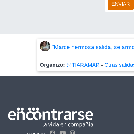
ENVIAR
"Marce hermosa salida, se armo
Organizó:
@TIARAMAR
-
Otras salida
Seguinos: