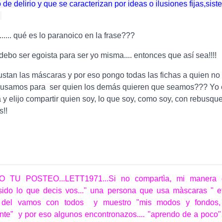
 de delirio y que se caracterizan por ideas o ilusiones fijas,sis
.
..... qué es lo paranoico en la frase???
 debo ser egoista para ser yo misma.... entonces que así sea!!!!
tan las máscaras y por eso pongo todas las fichas a quien no 
usamos para ser quien los demás quieren que seamos??? Yo e
y elijo compartir quien soy, lo que soy, como soy, con rebusque
!!
 TU POSTEO...LETT1971...Si no compartìa, mi manera 
sido lo que decis vos..." una persona que usa màscaras " et
ia del vamos con todos y muestro "mis modos y fondos,
nte" y por eso algunos encontronazos.... "aprendo de a poco"