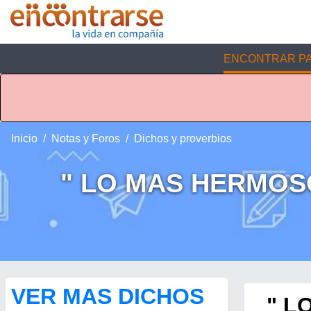
ENCONTRAR PA
Inicio
Notas y Foros
Dichos y proverbios
" LO MAS HERMOSO
VER MAS DICHOS
" L