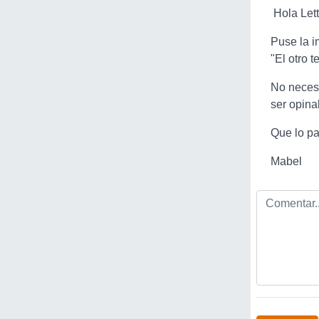
Hola Lett
Puse la i
"El otro t
No necesi
ser opina
Que lo p
Mabel