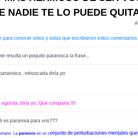
E NADIE TE LO PUEDE QUITA
A
e para conocer solos y solas que escribieron estos comentarios
me resulta un poquito paranoica la frase...
aranoica , rebuscada diría yo
 egoista, diría yo. Que comparta !!!!
 es paranoia para vos???
onjunto de perturbaciones mentales qu
onario
La
paranoia
es un
c