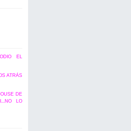
 ODIO EL
OS ATRÁS
MOUSE DE
...NO LO