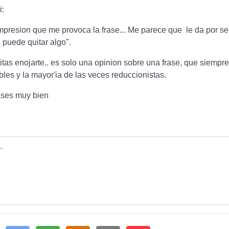
i:
mpresion que me provoca la frase... Me parece que le da por s
e puede quitar algo".
tas enojarte.. es solo una opinion sobre una frase, que siempr
bles y la mayor'ia de las veces reduccionistas.
ases muy bien