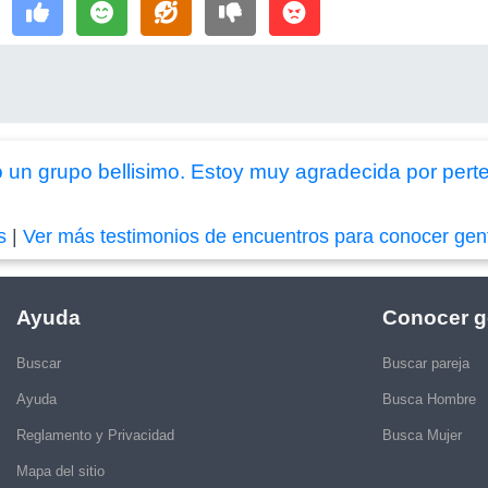
 un grupo bellisimo. Estoy muy agradecida por pert
s
|
Ver más testimonios de encuentros para conocer gen
Ayuda
Conocer g
Buscar
Buscar pareja
Ayuda
Busca Hombre
Reglamento y Privacidad
Busca Mujer
Mapa del sitio