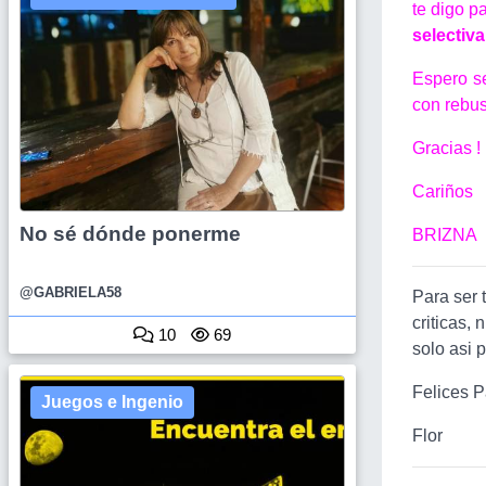
te digo p
selectiv
Espero s
con rebus
Gracias !
Cariños
No sé dónde ponerme
BRIZNA
@GABRIELA58
Para ser 
criticas, 
10
69
solo asi 
Felices P
Juegos e Ingenio
Flor