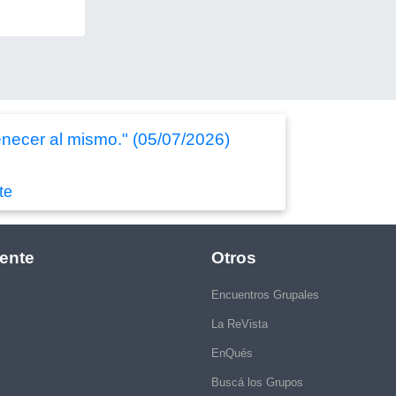
enecer al mismo." (05/07/2026)
te
ente
Otros
Encuentros Grupales
La ReVista
EnQués
Buscá los Grupos