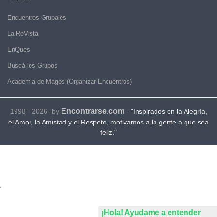
Encuentros Grupales
La ReVista
EnQués
Buscá los Grupos
Academia de Magos (Organizar Encuentros)
Encontrarse.com
1998 - 2026- by
-
"Inspirados en la Alegría,
el Amor, la Amistad y el Respeto, motivamos a la gente a que sea
feliz."
.
¡Hola! Ayudame a entender