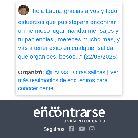
"hola Laura, gracias a vos y todo
esfuerzos que pusistepara encontrar
un hermoso lugar mandar mensajes y
tu paciencias , mereces mucho mas, y
vas a tener exito en cualquier salida
que organices, besos..." (22/05/2026)
Organizó:
@LAU33
-
Otras salidas
|
Ver
más testimonios de encuentros para
conocer gente
Seguinos: