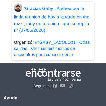
"Gracias Gaby , Andrea por la
linda reunion de hoy a la tarde en the
rozz , muy entretenida , que se repita
!!" (07/06/2026)
Organizó:
@GABY_LACOLO21
-
Otras
salidas
|
Ver más testimonios de
encuentros para conocer gente
Seguinos:
Ayuda