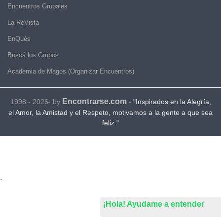
Encuentros Grupales
La ReVista
EnQués
Buscá los Grupos
Academia de Magos (Organizar Encuentros)
Encontrarse.com
1998 - 2026- by
-
"Inspirados en la Alegría,
el Amor, la Amistad y el Respeto, motivamos a la gente a que sea
feliz."
.
¡Hola! Ayudame a entender