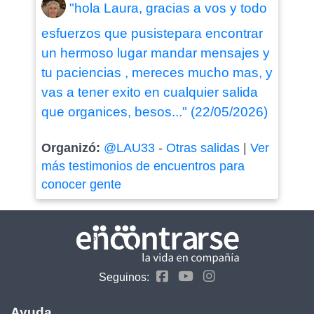
"hola Laura, gracias a vos y todo
esfuerzos que pusistepara encontrar
un hermoso lugar mandar mensajes y
tu paciencias , mereces mucho mas, y
vas a tener exito en cualquier salida
que organices, besos..." (22/05/2026)
Organizó:
@LAU33
-
Otras salidas
|
Ver
más testimonios de encuentros para
conocer gente
Seguinos:
Ayuda