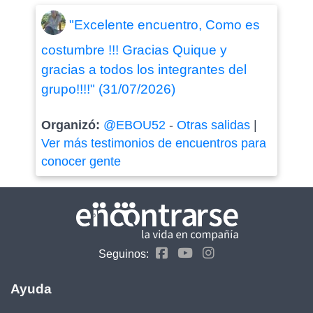
"Excelente encuentro, Como es
costumbre !!! Gracias Quique y
gracias a todos los integrantes del
grupo!!!!" (31/07/2026)
Organizó:
@EBOU52
-
Otras salidas
|
Ver más testimonios de encuentros para
conocer gente
Seguinos:
Ayuda