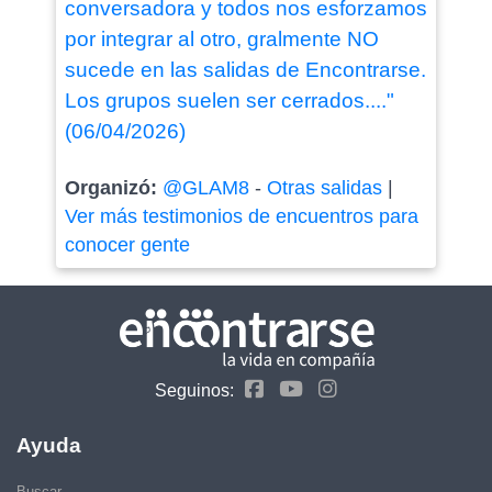
conversadora y todos nos esforzamos
por integrar al otro, gralmente NO
sucede en las salidas de Encontrarse.
Los grupos suelen ser cerrados...."
(06/04/2026)
Organizó:
@GLAM8
-
Otras salidas
|
Ver más testimonios de encuentros para
conocer gente
Seguinos:
Ayuda
Buscar