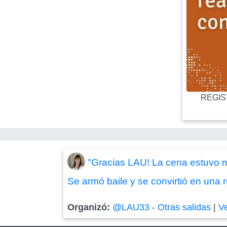
REGIST
"Gracias LAU! La cena estuvo mu
Se armó baile y se convirtió en una r
Organizó:
@LAU33
-
Otras salidas
|
V