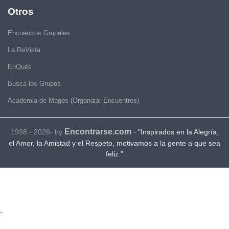
Otros
Encuentros Grupales
La ReVista
EnQués
Buscá los Grupos
Academia de Magos (Organizar Encuentros)
Encontrarse.com
1998 - 2026- by
-
"Inspirados en la Alegría,
el Amor, la Amistad y el Respeto, motivamos a la gente a que sea
feliz."
.