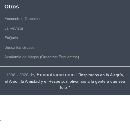
Otros
Encuentros Grupales
La ReVista
EnQués
Buscá los Grupos
Academia de Magos (Organizar Encuentros)
Encontrarse.com
1998 - 2026- by
-
"Inspirados en la Alegría,
el Amor, la Amistad y el Respeto, motivamos a la gente a que sea
feliz."
.